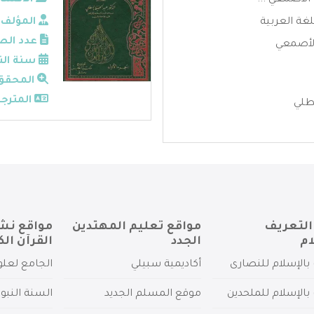
الأصمعي ...
الأقسام
لغة العربية
المؤلف:
عدد الص
لأصمعي
سنة الن
المحقق
المترجم
طلي
التعريف
مواقع تعليم المهتدين
مواقع نش
ام
الجدد
القرآن الك
بالإسلام للنصارى
أكاديمية سبيلي
الجامع لعلو
بالإسلام للملحدين
موقع المسلم الجديد
السنة النبو