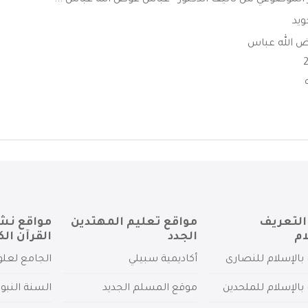
لموضوعي من تأليف الدكتور - عباس عوض الله عباس ...
ويد
 الله عباس
التعريف
مواقع تعليم المهتدين
مواقع نش
ام
الجدد
القرآن الك
بالإسلام للنصارى
أكاديمية سبيلي
الجامع لعلو
بالإسلام للملحدين
موقع المسلم الجديد
السنة النبو