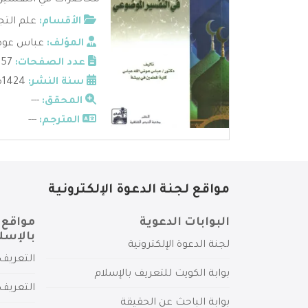
محاضرات في التفسير ا
الأقسام:
علم التج
المؤلف:
عباس عوض
عدد الصفحات:
257
سنة النشر:
1424ه
المحقق:
---
المترجم:
---
مواقع لجنة الدعوة الإلكترونية
البوابات الدعوية
مواقع 
بالإسل
لجنة الدعوة الإلكترونية
التعريف 
بوابة الكويت للتعريف بالإسلام
التعريف 
بوابة الباحث عن الحقيقة