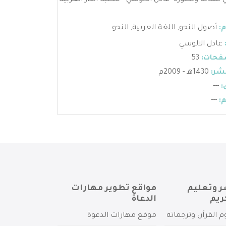
 نشأته وتطوره -عادل الالوسي - مكتبة الدار العربية
:
أصول النحو
,
اللغة العربية
,
النحو
عادل الالوسي
فحات:
53
شر:
1430هـ - 2009م
:
---
:
---
ر وتعليم
مواقع تطوير مهارات
ريم
الدعاة
م القرآن وترجماته
موقع مهارات الدعوة