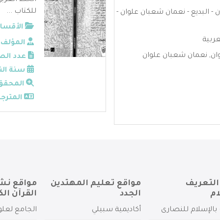
الخط العربي
للكتاب ...
ن - البديع - نعمان شعبان علوان -
الأقسام
عربية
المؤلف:
ان
,
نعمان شعبان علوان
عدد الص
سنة الن
المحقق
المترجم
التعريف
مواقع تعليم المهتدين
مواقع نش
ام
الجدد
القرآن الك
بالإسلام للنصارى
أكاديمية سبيلي
الجامع لعلو