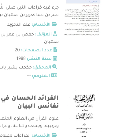
جزء فيه قراءات النبي صلى ال
عمر بن عبدالعزيز بن صهبان بن
الأقسام:
علم التجويد
المؤلف:
حفص بن عمر بن ع
صهبان
عدد الصفحات:
20
سنة النشر:
1988
المحقق:
حكمت بشير ياس
المترجم:
---
الفرائد الحسان في 
نفائس البيان
علوم القرآن هي العلوم المتعل
وترتيبه، وجمعه وكتابته، وقراءا
الأقسام:
القراءات وعلوم