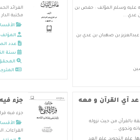
له عليه وسلم المؤلف : حفص بن
الفرائد الحس
 عدي ...
مكتبة الدار ب
الأقسام
بدالعزيز بن صهبان بن عدي بن
المؤلف:
عدد الص
سنة الن
المحقق
ين
المترجم
عد آي القرآن و معه
جزء فيه
جزء فيه قرا
قة بالقرآن من حيث نزوله
الأقسام
ته وتجوي ...
القراءات
,
ال
ها
,
علم التجويد
,
علم العد