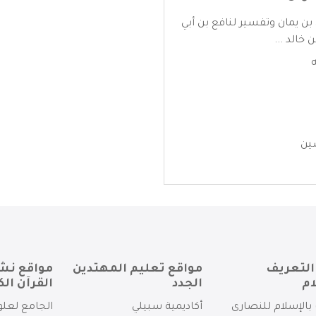
بن يمان وتفسير لنافع بن أبي
خالد ...
ين
التعريف
مواقع تعليم المهتدين
مواقع نش
ام
الجدد
القرآن الك
بالإسلام للنصارى
أكاديمية سبيلي
الجامع لعلو