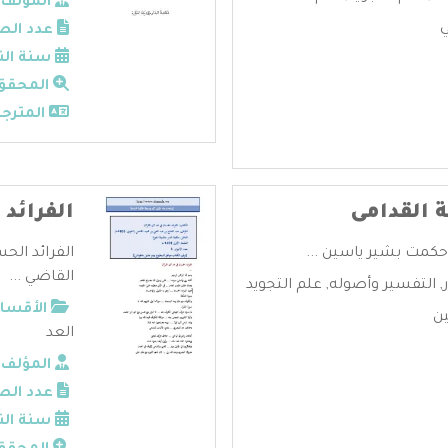
المؤلف:
ي
عدد الص
سنة الن
المحقق
المترجم
 القدامى
الفرائد
حكمت بشير ياسين ...
الفرائد الح
القاضي ...
,
التفسير وأصوله
,
علم التجويد
الأقسام
ن
العد
المؤلف:
عدد الص
سنة الن