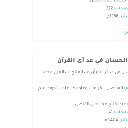
حكمت بشير ياسين
فحات:
222
شر:
1988م
:
---
:
---
 الحسان في عد آى القرآن
سان في عد آى القرآن_عبدالفتاح عبدالغني محمد
:
الفواصل
,
القراءات وعلومها
,
علم التجويد
,
علم
عبدالفتاح عبدالغني القاضي
فحات:
41
شر:
1404 هـ