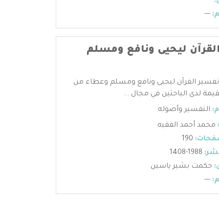
:
---
:
---
لقرآن ليحيى ونافع ومسلم
 تفسير القرآن ليحيى ونافع ومسلم وعطاء من
قيمة لدى الباحثين في مجال ...
:
التفسير وأصوله
محمد أحمد الفقيه
فحات:
190
شر:
1988-1408
:
حكمت بشير ياسين
:
---