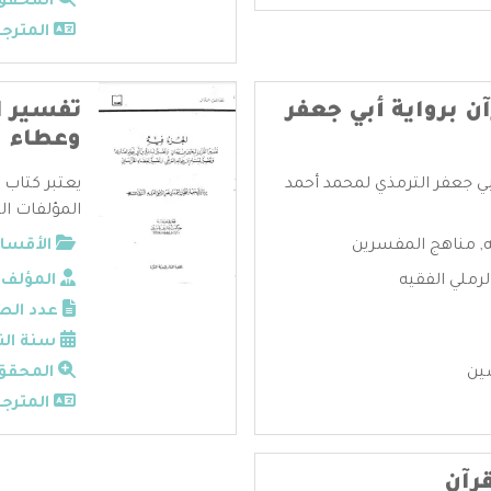
المحقق
المترجم
ن برواية أبي جعفر
تفسير ا
وعطاء
أبي جعفر الترمذي لمحمد أحمد
يعتبر كتاب
المؤلفات ال
,
مناهج المفسرين
الأقسام
رملي الفقيه
المؤلف:
عدد الص
سنة الن
ين
المحقق
المترجم
قرآن