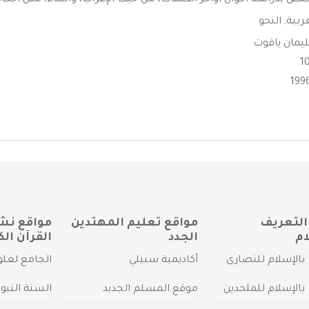
تص بدراسة أحوال أواخر الكلمات، من حيث الإعراب، والبناء، مثل أحكام 
عربية
,
النحو
يمان ياقوت
التعريف
مواقع تعليم المهتدين
مواقع نش
ام
الجدد
القرآن الك
بالإسلام للنصارى
أكاديمية سبيلي
الجامع لعلو
بالإسلام للملحدين
موقع المسلم الجديد
السنة النبو