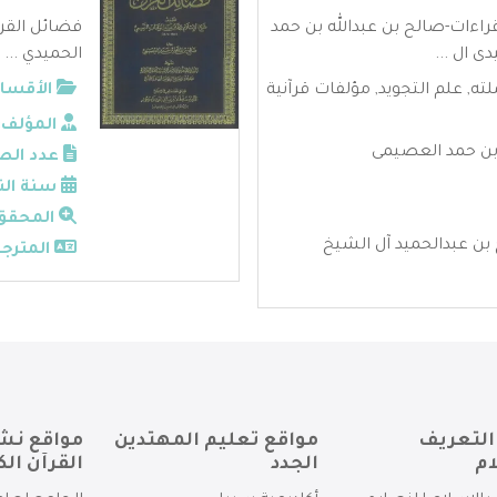
قراءات-صالح بن عبدالله بن حمد
فضائل القرآ
ى ال ...
الحميدي ...
لته
,
علم التجويد
,
مؤلفات قرآنية
الأقسام
المؤلف:
 بن حمد العصيمى
عدد الص
سنة الن
المحقق
بن عبدالحميد آل الشيخ
المترجم
التعريف
مواقع تعليم المهتدين
مواقع نش
ام
الجدد
القرآن الك