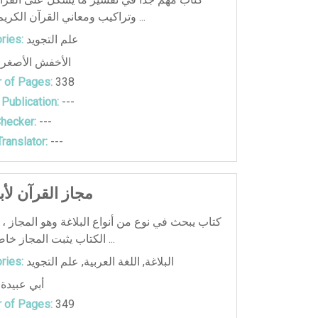
وتراكيب ومعاني القرآن الكريم، فقد شرح ...
ries:
علم التجويد
الأخفش الأصغر
 of Pages:
338
 Publication:
---
hecker:
---
ranslator:
---
مجاز القرآن لأب
كتاب يبحث في نوع من أنواع البلاغة وهو المجاز ، 
الكتاب يثبت المجاز خاصة في القرآ ...
ries:
علم التجويد
,
اللغة العربية
,
البلاغة
أبي عبيدة
 of Pages:
349