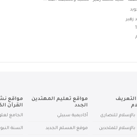
هف - سيد محمد زهير - مكتبة ومطبعة الغد ...
ويد
زهير
التعريف
مواقع تعليم المهتدين
مواقع نش
ام
الجدد
القرآن الك
بالإسلام للنصارى
أكاديمية سبيلي
الجامع لعلو
بالإسلام للملحدين
موقع المسلم الجديد
السنة النبو