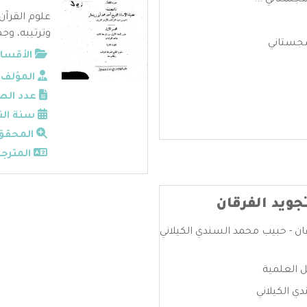
سجستاني ...
علوم القرآن
وترتيبه، وجم
سجستاني
الأقسام
المؤلف:
عدد الص
سنة الن
المحقق
المترجم
ويد الفرقان
ان - حبيب محمد السندي الكيلاني
ل العلمية
ي الكيلاني