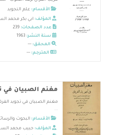
غريب القرآن نزهة القلوب - لل
الأقسام:
علم التجويد
المؤلف:
ابي بكر محمد ال
عدد الصفحات:
239
سنة النشر:
1963
المحقق:
---
المترجم:
---
مغنم الصبيان في تج
مغنم الصبيان في تجويد الفرق
...
الأقسام:
البحوث والرسائ
المؤلف:
حبيب محمد السند