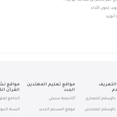
قراء_بكر بن عبدالله أبو زيد ...
ويد
,
لحون الأداء
 أبوزيد
التعريف
مواقع تعليم المهتدين
مواقع نش
ام
الجدد
القرآن الك
بالإسلام للنصارى
أكاديمية سبيلي
الجامع لعلو
بالإسلام للملحدين
موقع المسلم الجديد
السنة النبو