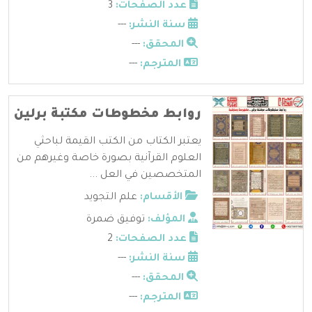
عدد الصفحات:
3
سنة النشر:
---
المحقق:
---
المترجم:
---
روابط مخطوطات مكتبة برلين
يعتبر الكتاب من الكتب القيمة لباحثي
العلوم القرآنية بصورة خاصة وغيرهم من
المتخصصين في العل ...
الأقسام:
علم التجويد
المؤلف:
توفيق ضمرة
عدد الصفحات:
2
سنة النشر:
---
المحقق:
---
المترجم:
---