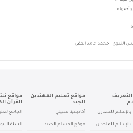
ن قيم ...
 وأصوله
 الندوي - محمد حامد الفقي
التعريف
مواقع تعليم المهتدين
مواقع نش
ام
الجدد
القرآن الك
بالإسلام للنصارى
أكاديمية سبيلي
الجامع لعلو
بالإسلام للملحدين
موقع المسلم الجديد
السنة النبو