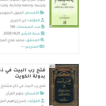
علوم القرآن هي العلوم المتعل
وترتيبه، وجمعه وكتابته، وقراءا
الأقسام:
المتون التجويدية
المؤلف:
ابن الجزري
عدد الصفحات:
186
سنة النشر:
1429-2008
المحقق:
محمد فلاح المط
المترجم:
---
فتح رب البيت في ذك
بدولة الكويت
فتح رب البيت في ذكر مشايخ ال
الأقسام:
علوم القرآن
المؤلف:
ياسر إبراهيم المز