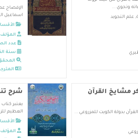
قة بالقرآن من حيث نزوله
ته وتجوي ...
الإفصاح عما
اسماعيل البي
,
علم التجويد
الأقسام
المؤلف:
عدد الص
سنة الن
يري
المحقق
المترجم
ر مشايخ القرآن
شرح تنق
يعتبر كتاب 
العظيم للزي
قرآن بدولة الكويت للمزروعي ...
الأقسام
المؤلف:
روعي