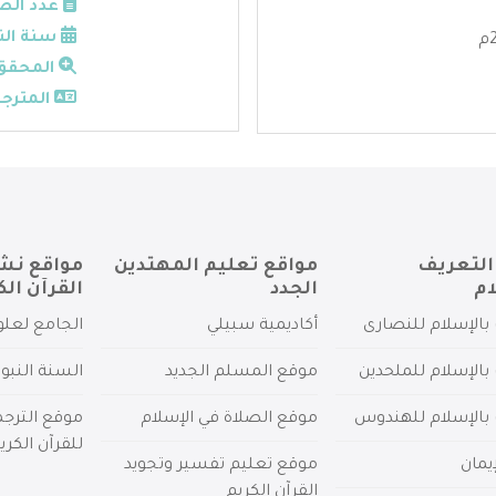
عدد الص
سنة الن
المحقق
المترجم
التعريف
مواقع تعليم المهتدين
مواقع نش
ام
الجدد
القرآن الك
بالإسلام للنصارى
أكاديمية سبيلي
الجامع لعلو
بالإسلام للملحدين
موقع المسلم الجديد
السنة النبو
 بالإسلام للهندوس
موقع الصلاة في الإسلام
موقع الترج
للقرآن الكري
يمان
موقع تعليم تفسير وتجويد
القرآن الكريم