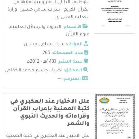
التوظيف الدلالي لـ غفر ومشتقاتها في
القرآن الكريم - سراب سامي حسين -وزارة
التعليم العالي و ...
الأقسام:
البحوث والرسائل العلمية
,
علوم القرآن
المؤلف:
سراب سامي حسين
عدد الصفحات:
265
سنة النشر:
1433هـ - 2012م
المحقق:
نصيف جاسم محمد الخفاجي
المترجم:
---
علل الاختيار عند العكبري في
كتبة المعنية بإعراب القرآن
وقراءاته والحديث النبوي
والشعر
علل الاختيار عند العكبري في كتبة المعنية