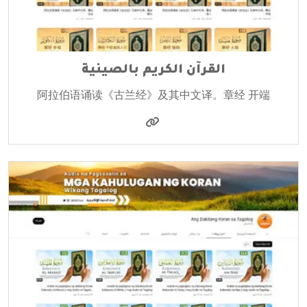
القرآن الكريم بالصينية
阿拉伯语诵读《古兰经》及其中文译。章经 开端