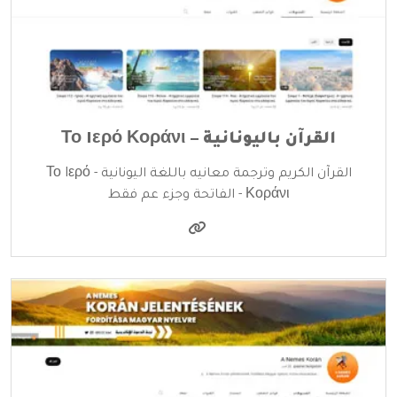
القرآن باليونانية – Το Iερό Κοράνι
القرآن الكريم وترجمة معانيه باللغة اليونانية - Το Iερό
Κοράνι - الفاتحة وجزء عم فقط