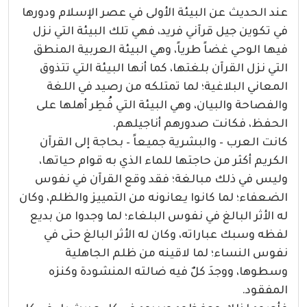
عند الحديث عن البيئة الأولى في عصر الإسلام ودورها
في تكوين جيل قرآني فريد، فهي تلك البيئة التي نزل
فيها الوحي غضاً طرياً، وهي البيئة العربية المنطق
التي نزل القرآن بلغتها، كما أنها البيئة التي تتذوق
المعاني البلاغية؛ لما تمتلكه من رصيد في اللغة
والفصاحة والبيان، وهي البيئة التي فُطِر أهلها على
الحفظ، فكانت صدورهم أناجيلهم.
كانت العرب – والبشرية جميعاً – بحاجة إلى القرآن
الكريم أكثر من حاجتها للماء الذي به قوام حياتها،
وليس في ذلك مبالغة؛ فقد وقع القرآن في نفوس
الضعفاء؛ لما كانوا يعانونه من التمييز والظلم، وكان
له الأثر البالغ في نفوس البلغاء؛ لما وجدوا من بديع
لفظه وسبك عباراته، وكان له الأثر البالغ حتى في
نفوس النساء؛ لما لاقينه من ظلم الجاهلية
وسطوها، ووجدَ كلٌ فيه ضالته المنشودة وكنزه
المفقود.