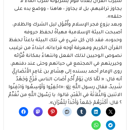
سيرث القرآن بعدنا قوم يشربونه شرب الماء لا
يجاوز تراقيهم، بل لا يجاوز – هاهنا – ووضع يده على
حلقه».
وبعد بزوغ فجر الإسلام وأُفُوْل ليل الشرك والظلام،
أصبحت البيئة الإسلامية مهيأةً لحفظ حروفه
وحدوده، فقد كان كل شيءٍ في تلك البيئة باعثاً لحفظ
القرآن الكريم ومعرفة أوجه قراءاته، ابتداءً من ترغيب
نصوص الوحيين لذلك الفعل وانتهاءً بمكانة قُرَّائه
وخيريتهم في المجتمع في حياتهم وحتى عند دفنهم،
روى الإمام أحمد بسنده إلى هِشَامِ بن عَامِرٍ الأَنْصَارِيّ
أنه قال: « لَمَّا كان يَوْمُ أُحُدٍ أَصَابَ الناس قَرْحٌ وَجَهْدٌ
شَدِيدٌ، فقال رسول اللَّهِ ﷺ :«احْفِرُوا وَأَوْسِعُوا وَادْفِنُوا
الاثنين وَالثَّلاَثَةَ في الْقَبْرِ، قالوا: يا رَسُولَ اللَّهِ من نُقَدِّمُ
؟ قال: أَكْثَرَهُمْ جَمْعاً وَأَخْذاً لِلْقُرْآنِ».