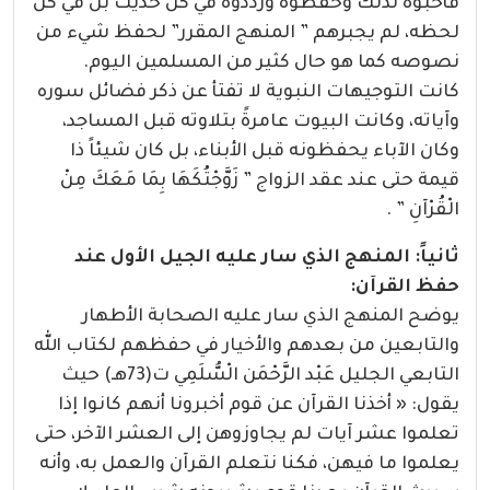
فأحبوه لذلك وحفظوه ورددوه في كل حديث بل في كل
لحظه، لم يجبرهم ” المنهج المقرر” لحفظ شيء من
نصوصه كما هو حال كثير من المسلمين اليوم.
كانت التوجيهات النبوية لا تفتأ عن ذكر فضائل سوره
وآياته، وكانت البيوت عامرةً بتلاوته قبل المساجد،
وكان الآباء يحفظونه قبل الأبناء، بل كان شيئاً ذا
قيمة حتى عند عقد الزواج ” زَوَّجْتُكَهَا بِمَا مَعَكَ مِنْ
الْقُرْآنِ ” .
ثانياً: المنهج الذي سار عليه الجيل الأول عند
حفظ القرآن:
يوضح المنهج الذي سار عليه الصحابة الأطهار
والتابعين من بعدهم والأخيار في حفظهم لكتاب الله
التابعي الجليل عَبْد الرَّحْمَن الْسُّلَمِي ت(73هـ) حيث
يقول: « أخذنا القرآن عن قوم أخبرونا أنهم كانوا إذا
تعلموا عشر آيات لم يجاوزوهن إلى العشر الآخر، حتى
يعلموا ما فيهن، فكنا نتعلم القرآن والعمل به، وأنه