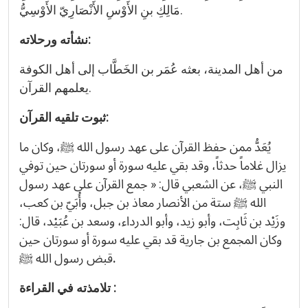
مَالِكِ بنِ الأَوْسِ الأَنْصَارِيّ الأَوْسِيُّ.
نشأته ورحلاته:
من أهل المدينة، بعثه عُمَر بن الخَطَّاب إلى أهل الكوفة
يعلمهم القرآن.
ثبوت تلقيه القرآن:
يُعَدُّ ممن حفظ القرآن على عهد رسول الله ﷺ، وكان ما
يزال غلاماً حدثاً، وقد بقي عليه سورة أو سورتان حين توفي
النبي ﷺ، عن الشعبي قال: « جمع القرآن على عهد رسول
الله ﷺ ستة من الأنصار معاذ بن جبل، وأُبَيّ بن كعب،
وزَيْد بن ثَابِت، وأبو زيد، وأبو الدرداء، وسعد بن عُبَيْد، قال:
وكان المجمع بن جارية قد بقي عليه سورة أو سورتان حين
.
قبض رسول الله ﷺ
تلامذته في القراءة :