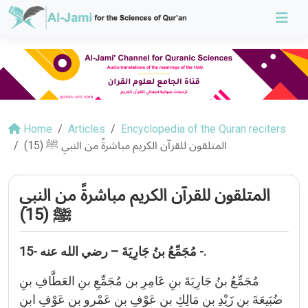
Home
Articles
Encyclopedia of the Quran reciters
المتلقون للقرآن الكريم مباشرةً من النبي ﷺ (15)
المتلقون للقرآن الكريم مباشرةً من النبي
ﷺ (15)
15- مُجَمِّعُ بنُ جَارِيَةَ – رضي الله عنه -.
مُجَمِّعُ بنُ جَارِيَةَ بنِ عَامِرِ بن مُجَمِّعِ بنِ العَطَّافِ بنِ
ضُبَيعَةَ بنِ زَيْدِ بنِ مَالِكِ بنِ عَوْفِ بنِ عَمْرو بنِ عَوْفِ ابنِ