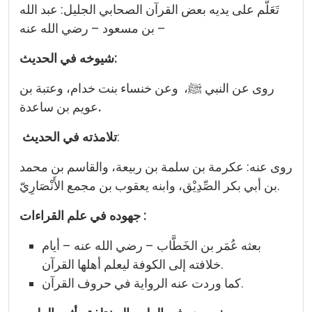
تَعَلَّم على يديه بعض القرآن الصحابي الجليل: عبد الله
بن مسعود – رضي الله عنه –
شيوخه في الحديث:
روى عن النبي ﷺ، وعن خنساء بنت خدام، وعتبة بن
.
عويم بن ساعدة
:
تلامذته
في الحديث
روى عنه: عكرمة بن سلمة بن ربيعة، والقاسم بن محمد
بن أبي بكر الصِّدِيْق، وابنه يعقوب بن مجمع الأَنْصَارِيّ.
جهوده في علم القراءات :
بعثه عُمَر بن الخَطَّاب – رضي الله عنه – أيام
خلافته إلى الكوفة ليعلم أهلها القرآن.
كما وردت عنه الرواية في حروف القرآن.