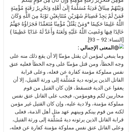
وَبَيْنَهُمْ مِيثَاقٌ فَدِيَةٌ مُسَلَّمَةٌ إِلَىٰ أَهْلِهِ وَتَحْرِيرُ رَقَبَةٍ مُؤْمِنَةٍ
فَمَنْ لَمْ يَجِدْ فَصِيَامُ شَهْرَيْنِ مُتَتَابِعَيْنِ تَوْبَةً مِنَ اللَّهِ وَكَانَ
اللَّهُ عَلِيمًا حَكِيمًا *وَمَنْ يَقْتُلْ مُؤْمِنًا مُتَعَمِّدًا فَجَزَاؤُهُ جَهَنَّمُ
خَالِدًا فِيهَا وَغَضِبَ اللَّهُ عَلَيْهِ وَلَعَنَهُ وَأَعَدَّ لَهُ عَذَابًا عَظِيمًا }
[النساء: 92 – 93].
المعنى الإجمالي :
وما ينبغي لمؤمن أن يقتل مؤمنًا إلا أن يقع ذلك منه على
وجه الخطأ، ومن قتل مؤمنًا على وجه الخطأ فعليه عتق
نفس مملوكة مؤمنة كفارة عن فعله، وعلى قرابة
القاتل الذين يرثونه دية مُسَلَّمَة إلى ورثة القتيل، إلا أن
يعفوا عن الدية فتسقط، فإن كان القتيل من قوم
محاربين لكم وهومؤمن، فيجب على القاتل عتق نفس
مملوكة مؤمنة، ولا دية عليه، وإن كان القتيل غير مؤمن
لكنه من قوم بينكم وبينهم عهد مثل أهل الذمة، فعلى
قرابة القاتل الذين يرثونه دية مُسَلَّمَة إلى ورثة القتيل،
وعلى القاتل عتق نفس مملوكة مؤمنة كفارة عن فعله،