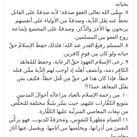
بحياته.
٧. سمَّى الله تعالى العفوَ صدقة؛ لأنه صدقةٌ على القاتل
تحطُّ عنه ثِقَل الدِّية، وصدقةٌ من الأولياء على أنفسهم
يربحون بها الأجرَ والذِّكر، وصدقةٌ على المجتمع بإشاعة
روح العفو بين المسلمين.
٨. المسلم رفيعُ القدر عند الله؛ فلذلك حفِظَ الإسلامُ حقَّ
حياته ولو كان بين قومٍ كافرين.
٩. رعى الإسلام العهودَ حقَّ الرعاية، وحفظ للمُعاهَد
الكافر دمَه، وأنصف أهلَه إذ أوجب لهم الدِّيةَ ممَّن قتله
خطأً، فإذا كان هذا في حقِّ مَن قُتل خطأً، فكيف بمَن
يقتُل المعاهَد عمدًا؟!
١٠. من رحمةِ الإسلام بالعباد مراعاتُه أحوالَ المذنبين
بتنويع الكفَّارات عليهم، حيث يسَّر سُبلًا مختلفة للتخلُّص
من تبِعات المعاصي المترتِّبة عليها الكفَّارة.
١١.الصيام مَطهَرةٌ للنفوس، ومَحرَقةٌ للذنوب، فهو يزكِّي
النفسَ من أدرانها، ويخلِّصها من آثامها، ويغسل عنها آثارَ
معاصيها.