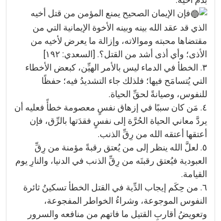
فإن الإيمان الصحيح يمنع المؤمن من قتل أخيه
الذي قد عقد الله بينه وبينه الأخوة الإيمانية التي من
مقتضاها محبته وموالاته، وإزالة ما يعرض لأخيه من
الأذى؛ وأي أذى أشد من القتل؟. [السعدي: ١٩٢]
٣. الخطأ في الدماء ليس بالأمر الهيِّن، كبعض الأخطاء
التي يُتسامَح فيها؛ فلذلك جاء التشديدُ فيه؛ حفظًا
للنفوس، وصيانةً لحقِّ الحياة.
٤. مَن كان سببًا في إزهاق نفسٍ معصومة خطأً فعليه أن
يردَّ معاني الحياة الحُرَّة إلى نفسٍ فقدَتها بالرِّق، فإن
أعتقها أعتقه الله من رِقِّ الذنب.
٥. لعلَّ الله ينظر إلى من يُعتق رقبةً مؤمنة من رِقِّ
العبودية فيُعتق رقبتَه من رِقِّ الذنب في الدنيا، والنارِ يوم
القيامة.
٦. من حِكَم إيجاب الدِّية في القتل الخطأ تسكينُ ثائرة
النفوس الموجوعة، وشراءُ الخواطر المفجوعة،
وتعويضُ أقاربِ القتيل ما فاتهم من منافعه والسرور