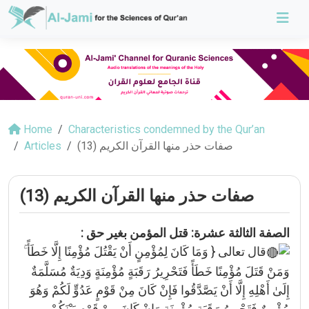
Home
Characteristics condemned by the Qur’an
صفات حذر منها القرآن الكريم (13)
Articles
صفات حذر منها القرآن الكريم (13)
الصفة الثالثة عشرة: قتل المؤمن بغير حق :
قال تعالى { وَمَا كَانَ لِمُؤْمِنٍ أَنْ يَقْتُلَ مُؤْمِنًا إِلَّا خَطَأً ۚ
وَمَنْ قَتَلَ مُؤْمِنًا خَطَأً فَتَحْرِيرُ رَقَبَةٍ مُؤْمِنَةٍ وَدِيَةٌ مُسَلَّمَةٌ
إِلَىٰ أَهْلِهِ إِلَّا أَنْ يَصَّدَّقُوا فَإِنْ كَانَ مِنْ قَوْمٍ عَدُوٍّ لَكُمْ وَهُوَ
مُؤْمِنٌ فَتَحْرِيرُ رَقَبَةٍ مُؤْمِنَةٍ وَإِنْ كَانَ مِنْ قَوْمٍ بَيْنَكُمْ