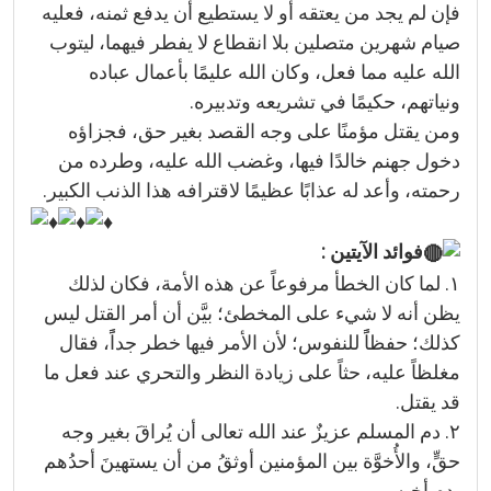
فإن لم يجد من يعتقه أو لا يستطيع أن يدفع ثمنه، فعليه
صيام شهرين متصلين بلا انقطاع لا يفطر فيهما، ليتوب
الله عليه مما فعل، وكان الله عليمًا بأعمال عباده
ونياتهم، حكيمًا في تشريعه وتدبيره.
ومن يقتل مؤمنًا على وجه القصد بغير حق، فجزاؤه
دخول جهنم خالدًا فيها، وغضب الله عليه، وطرده من
رحمته، وأعد له عذابًا عظيمًا لاقترافه هذا الذنب الكبير.
فوائد الآيتين :
١. لما كان الخطأ مرفوعاً عن هذه الأمة، فكان لذلك
يظن أنه لا شيء على المخطئ؛ بيَّن أن أمر القتل ليس
كذلك؛ حفظاًً للنفوس؛ لأن الأمر فيها خطر جداًً، فقال
مغلظاً عليه، حثاً على زيادة النظر والتحري عند فعل ما
قد يقتل.
٢. دم المسلم عزيزٌ عند الله تعالى أن يُراقَ بغير وجه
حقٍّ، والأُخوَّة بين المؤمنين أوثقُ من أن يستهينَ أحدُهم
بدم أخيه.