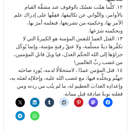
١٢. كلَّما همَّت نفسُك بالوقوف عند مشقَّة القيام
بالأوامر، والتَّواني عن تكاليفها، فقِفْها على إدراك علم
الآمر بها، وحكمتِه من تشريعها، فبعلمه أمرَ بها،
وبحكمته شرَعها.
١٣. القتل العمدُ للنفس المؤمنة هو الكبيرةُ التي لا
تكفِّرها ديةٌ مسلَّمة، ولا عتقُ رقبةٍ مؤمنة، وإنما يُوكَل
جزاؤها إلى الله الحكَم العدل، فيا ويلَ قاتلِ المؤمنين،
من غضب ربِّ العالمين!
١٤. قتل المؤمن عمدًا ، لاستحلالًا لدمه، يُورِد صاحبَه
جهنَّم ويخلِّده فيها، مع غضب الله عليه، وإحلالِه لعنتَه به،
وإعدادِه العذابَ العظيم له، ما لم يتُب من ردته ومن
فعلته توبةً صادقة قبل مماته.