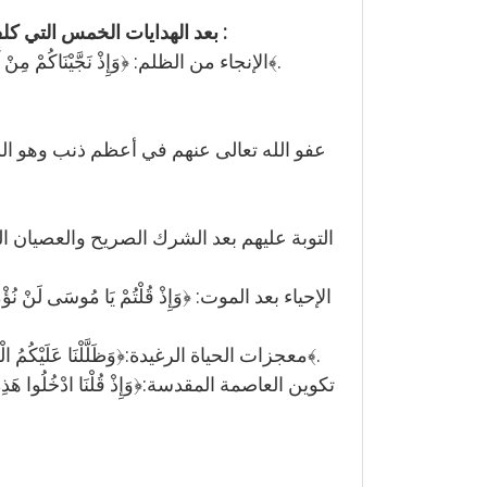
بعد الهدايات الخمس التي كلف الله تعالى بها بني إسرائيل، بين سبحانه وتعالى الإنعامات العشرة التي أنعم الله بها على بني إسرائيل، وهي :
1- الإنجاء من الظلم: ﴿وَإِذْ نَجَّيْنَاكُمْ مِنْ آَلِ فِرْعَوْنَ يَسُومُونَكُمْ سُوءَ الْعَذَابِ يُذَبِّحُونَ أَبْنَاءَكُمْ وَيَسْتَحْيُونَ نِسَاءَكُمْ وَفِي ذَلِكُمْ بَلَاءٌ مِنْ رَبِّكُمْ عَظِيمٌ (49)﴾.
8- معجزات الحياة الرغيدة:﴿وَظَلَّلْنَا عَلَيْكُمُ الْغَمَامَ وَأَنْزَلْنَا عَلَيْكُمُ الْمَنَّ وَالسَّلْوَى كُلُوا مِنْ طَيِّبَاتِ مَا رَزَقْنَاكُمْ وَمَا ظَلَمُونَا وَلَكِنْ كَانُوا أَنْفُسَهُمْ يَظْلِمُونَ (57)﴾.