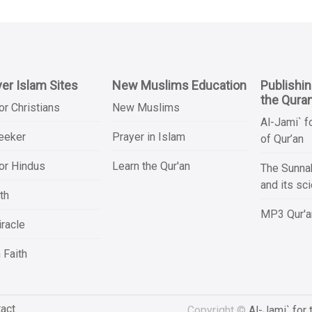
er Islam Sites
New Muslims Education
Publishi
the Qura
or Christians
New Muslims
Al-Jami` f
Seeker
Prayer in Islam
of Qur’an
or Hindus
Learn the Qur'an
The Sunnah
and its sc
th
MP3 Qur'an
racle
 Faith
act
Copyright ©
Al-Jami` for 