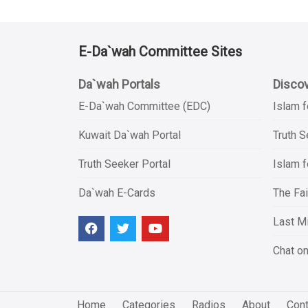
E-Da`wah Committee Sites
Da`wah Portals
Discov
E-Da`wah Committee (EDC)
Islam f
Kuwait Da`wah Portal
Truth 
Truth Seeker Portal
Islam f
Da`wah E-Cards
The Fai
Last Mi
Chat on
Home
Categories
Radios
About
Cont