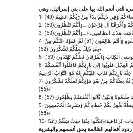
4- عفو الله تعالى عنهم في أعظم ذنب وهو الشرك بالله:﴿وإِذْ وَاعَدْنَا مُوسَى أَرْبَعِينَ لَيْلَةً ثُمَّ اتَّخَذْتُمُ الْعِجْلَ مِنْ بَعْدِهِ وَأَنْتُمْ ظَالِمُونَ (51) ثُمَّ عَفَوْنَا عَنْكُمْ مِنْ
بَعْدِ ذَلِكَ لَعَلَّكُمْ تَشْكُرُونَ (52)﴾.
6- التوبة عليهم بعد الشرك الصريح والعصيان العنيد: ﴿وَإِذْ قَالَ مُوسَى لِقَوْمِهِ يَا قَوْمِ إِنَّكُمْ ظَلَمْتُمْ أَنْفُسَكُمْ بِاتِّخَاذِكُمُ الْعِجْلَ فَتُوبُوا إِلَى بَارِئِكُمْ فَاقْتُلُوا أَنْفُسَكُمْ
7- الإحياء بعد الموت: ﴿وَإِذْ قُلْتُمْ يَا مُوسَى لَنْ نُؤْمِنَ لَكَ حَتَّى نَرَى اللَّهَ جَهْرَةً فَأَخَذَتْكُمُ الصَّاعِقَةُ وَأَنْتُمْ تَنْظُرُونَ (55) ثُمَّ بَعَثْنَاكُمْ مِنْ بَعْدِ مَوْتِكُمْ لَعَلَّكُمْ تَشْكُرُونَ
(56)﴾.
9- تكوين العاصمة المقدسة:﴿وَإِذْ قُلْنَا ادْخُلُوا هَذِهِ الْقَرْيَةَ فَكُلُوا مِنْهَا حَيْثُ شِئْتُمْ رَغَدًا وَادْخُلُوا الْبَابَ سُجَّدًا وَقُولُوا حِطَّةٌ نَغْفِرْ لَكُمْ خَطَايَاكُمْ وَسَنَزِيدُ الْمُحْسِنِينَ
(58)﴾.
ردود أفعالهم الظالمة بحق أنفسهم والبشرية