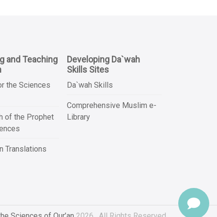
ng and Teaching
Developing Da`wah
n
Skills Sites
or the Sciences
Da`wah Skills
Comprehensive Muslim e-
 of the Prophet
Library
iences
 Translations
the Sciences of Qur’an
2026 , All Rights Reserved.