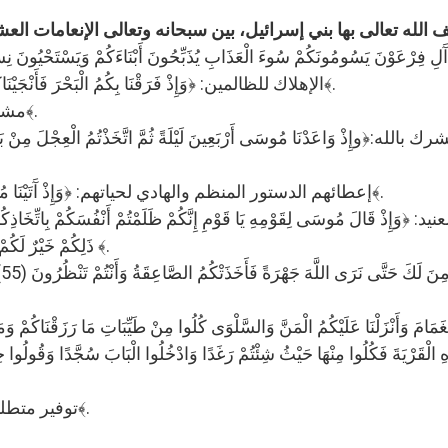
2- الإهلاك للظالمين: ﴿وَإِذْ فَرَقْنَا بِكُمُ الْبَحْرَ فَأَنْجَيْنَاكُمْ وَأَغْرَقْنَا آَلَ فِرْعَوْنَ …وَأَنْتُمْ تَنْظُرُونَ(50)﴾.
3- مشاهدة هلاك الظالمين: ﴿…وَأَنْتُمْ تَنْظُرُونَ(50)﴾.
5- ,إعطائهم الدستور المنظم والهادي لحياتهم: ﴿وَإِذْ آَتَيْنَا مُوسَى الْكِتَابَ وَالْفُرْقَانَ لَعَلَّكُمْ تَهْتَدُونَ (53)﴾.
ذَلِكُمْ خَيْرٌ لَكُمْ عِنْدَ بَارِئِكُمْ فَتَابَ عَلَيْكُمْ إِنَّهُ هُوَ التَّوَّابُ الرَّحِيمُ ﴾.
10- توفير متطلبات الرفاهية:﴿فَكُلُوا مِنْهَا حَيْثُ شِئْتُمْ رَغَدًا﴾.