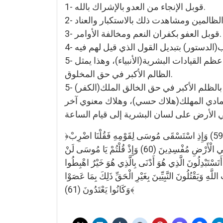
1- قوبل الإنجاء من العدو بالإشراك بالله.
3- قوبل العفو بكفران النعم ومخالفة الأوامر.
5- قوبلت التهيئة بدخول القرية (العاصمة المقدسة) و الإنعام لهم فيها بالمأكل والمشرب، والعيش الرغيد، بقتل أعظم القيادات البشرية(الأنبياء)، وهذا يمثل
الظالم الأكبر في حق المخلوق.
المادي المهلك(هلاك حسي)، وهلاك معنوي آخر
﴿فَبَدَّلَ الَّذِينَ ظَلَمُوا قَوْلًا غَيْرَ الَّذِي قِيلَ لَهُمْ فَأَنْزَلْنَا عَلَى الَّذِينَ ظَلَمُوا رِجْزًا مِنَ السَّمَاءِ بِمَا كَانُوا يَفْسُقُونَ (59) وَإِذِ اسْتَسْقَى مُوسَى لِقَوْمِهِ فَقُلْنَا اضْرِبْ
بِعَصَاكَ الْحَجَرَ فَانْفَجَرَتْ مِنْهُ اثْنَتَا عَشْرَةَ عَيْنًا قَدْ عَلِمَ كُلُّ أُنَاسٍ مَشْرَبَهُمْ كُلُوا وَاشْرَبُوا مِنْ رِزْقِ اللَّهِ وَلَا تَعْثَوْا فِي الْأَرْضِ مُفْسِدِينَ (60) وَإِذْ قُلْتُمْ يَا مُوسَى لَنْ
أَتَسْتَبْدِلُونَ الَّذِي هُوَ أَدْنَى بِالَّذِي هُوَ خَيْرٌ اهْبِطُوا
لَّهِ وَيَقْتُلُونَ النَّبِيِّينَ بِغَيْرِ الْحَقِّ ذَلِكَ بِمَا عَصَوْا
وَكَانُوا يَعْتَدُونَ (61)﴾