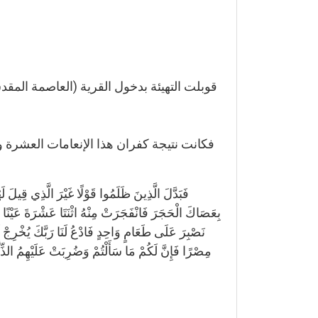
فكانت نتيجة كفران هذا الإنعامات العشرة 
نَصْبِرَ عَلَى طَعَامٍ وَاحِدٍ فَادْعُ لَنَا رَبَّكَ يُخْرِجْ لَن
مِصْرًا فَإِنَّ لَكُمْ مَا سَأَلْتُمْ وَضُرِبَتْ عَلَيْهِمُ الذِّلَّ