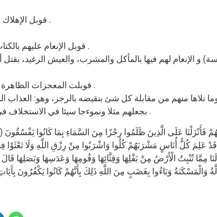
2- قوبل الإهلاك الظالمين ومشاهدت ذلك بالاستكبار والعناد .
4- قوبل الإنعام عليهم بالكتاب(الدستور) بتبديل القول الذي قيل لهم فيه .
5- قوبلت المعجزات الظاهرة بالظلم الأكبر في حق الخالق الملك(الكفر) .
وما تلاها منهم من مقابلة كل شئ بنقيضه بالرجز، وهو: العذاب 
بجعلهم مثلا ونموءجا سيئا في الاستخلاف في الأرض على لسان البشرية إلى قيام الساعة .
َا مِمَّا تُنْبِتُ الْأَرْضُ مِنْ بَقْلِهَا وَقِثَّائِهَا وَفُومِهَا وَعَدَسِهَا وَبَصَلِهَا قَالَ 
ةُ وَالْمَسْكَنَةُ وَبَاءُوا بِغَضَبٍ مِنَ اللَّهِ ذَلِكَ بِأَنَّهُمْ كَانُوا يَكْفُرُونَ بِآَيَاتِ ال