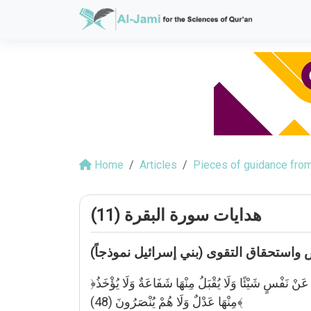
Home
Articles
Pieces of guidance from
هدايات سورة البقرة (11)
﴿يَا بَنِي إِسْرَائِيلَ اذْكُرُوا نِعْمَتِيَ الَّتِي أَنْعَمْتُ عَلَيْكُمْ وَأَنِّي فَضَّلْتُكُمْ عَلَى الْعَالَمِينَ (47) وَاتَّقُوا يَوْمًا لَا تَجْزِي نَفْسٌ عَنْ نَفْسٍ شَيْئًا وَلَا يُقْبَلُ مِنْهَا شَفَاعَةٌ وَلَا يُؤْخَذُ
مِنْهَا عَدْلٌ وَلَا هُمْ يُنْصَرُونَ (48)﴾