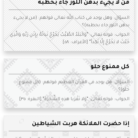
من لا يجيء بدهن اللوز جاء بحطبه
السؤال: وهل يوجد في كتاب الله تعالى قولهم: (من لا يجيء
بدهن اللوز جاء بحطبه)؟
الجواب: قوله تعالى: “وَالْبَلَدُ الطَّيِّبُ يَخْرُجُ نَباتُهُ بِإِذْنِ رَبِّهِ وَالَّذِي
خَبُثَ لا يَخْرُجُ إِلَّا نَكِداً” [الأعراف: ٥٨]
كل ممنوع حلو
السؤال: هل يوجد في القرآن العظيم قولهم: (كل ممنوع
حلو)؟
الجواب: قوله تعالى: “وَلا تَقْرَبا هذِهِ الشَّجَرَةَ” [البقرة: ٣٥]
إذا حضرت الملائكة هربت الشياطين