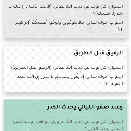
السؤال: هل يوجد في كتاب الله تعالى: (لا تلم الأمناح راحتك لا
تلم إلّا نفسك)؟
الجواب: قوله تعالى: فَلا تَلُومُونِي وَلُومُوا أَنْفُسَكُمْ [إبراهيم:
٢٢]
الرفيق قبل الطريق
السؤال: هل يوجد في كتاب الله تعالى: (الرفيق قبل الطريق)؟
الجواب: قوله تعالى: إِذْ يَقُولُ لِصاحِبِهِ لا تَحْزَنْ إِنَّ اللَّهَ مَعَنا
[التوبة: ٤٠]
وعند صفو الليالي يحدث الكدر
السؤال: هل يوجد في كتاب الله عز وجل قولهم: (وعند صفو
الليالي يحدث الكدر)؟