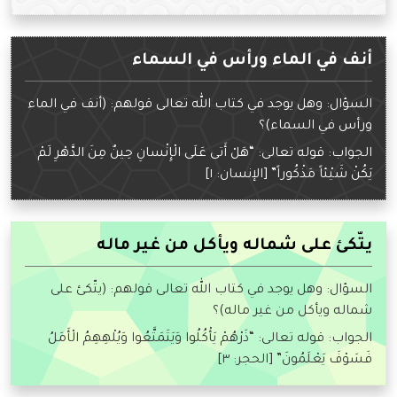
أنف في الماء ورأس في السماء
السؤال: وهل يوجد في كتاب الله تعالى قولهم: (أنف في الماء
ورأس في السماء)؟
الجواب: قوله تعالى: “هَلْ أَتى عَلَى الْإِنْسانِ حِينٌ مِنَ الدَّهْرِ لَمْ
يَكُنْ شَيْئاً مَذْكُوراً” [الإنسان: ١]
يتّكئ على شماله ويأكل من غير ماله
السؤال: وهل يوجد في كتاب الله تعالى قولهم: (يتّكئ على
شماله ويأكل من غير ماله)؟
الجواب: قوله تعالى: “ذَرْهُمْ يَأْكُلُوا وَيَتَمَتَّعُوا وَيُلْهِهِمُ الْأَمَلُ
فَسَوْفَ يَعْلَمُونَ” [الحجر: ٣]