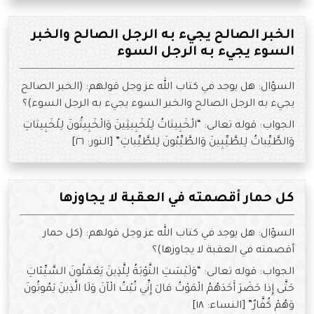
الخبر الصالح يجيء به الرجل الصالح والخبر
السوء يجيء به الرجل السوء
السؤال: هل يوجد في كتاب الله عز وجل قولهم: (الخبر الصالح
يجيء به الرجل الصالح والخبر السوء يجيء به الرجل السوء)؟
الجواب: قوله تعالى: “الْخَبِيثاتُ لِلْخَبِيثِينَ وَالْخَبِيثُونَ لِلْخَبِيثاتِ
وَالطَّيِّباتُ لِلطَّيِّبِينَ وَالطَّيِّبُونَ لِلطَّيِّباتِ” [النور: ٢٦]
كل حمار أقصمته في العقبة لا يجاوزها
السؤال: هل يوجد في كتاب الله عز وجل قولهم: (كل حمار
أقصمته في العقبة لا يجاوزها)؟
الجواب: قوله تعالى: “وَلَيْسَتِ التَّوْبَةُ لِلَّذِينَ يَعْمَلُونَ السَّيِّئاتِ
حَتَّى إِذا حَضَرَ أَحَدَهُمُ الْمَوْتُ قالَ إِنِّي تُبْتُ الْآنَ وَلَا الَّذِينَ يَمُوتُونَ
وَهُمْ كُفَّارٌ” [النساء: ١٨]