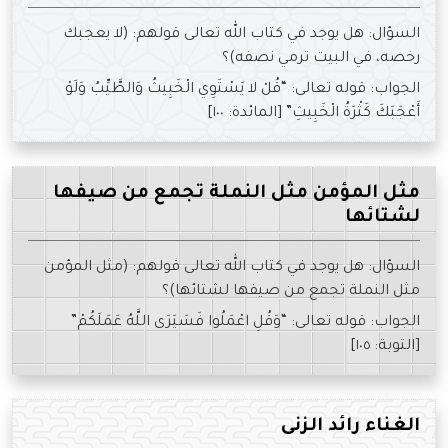
السؤال: هل يوجد في كتاب الله تعالى قولهم: (لا يعجبك
رخصه، في البيت ترمي نصفه)؟
الجواب: قوله تعالى: “قُلْ لا يَسْتَوِي الْخَبِيثُ وَالطَّيِّبُ وَلَوْ
أَعْجَبَكَ كَثْرَةُ الْخَبِيثِ” [المائدة: ١٠٠]
مثل المؤمن مثل النملة تجمع من صيفها
لشتائها
السؤال: هل يوجد في كتاب الله تعالى قولهم: (مثل المؤمن
مثل النملة تجمع من صيفها لشتائها)؟
الجواب: قوله تعالى: “وَقُلِ اعْمَلُوا فَسَيَرَى اللَّهُ عَمَلَكُمْ”
[التوبة: ١٠٥]
الغناء رائد الزنى