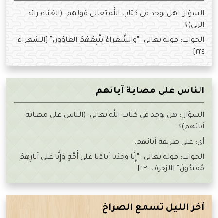
السؤال: هل يوجد في كتاب الله تعالى قولهم: (الغناء رائد
الزنى)؟
الجواب: قوله تعالى: “وَالشُّعَراءُ يَتَّبِعُهُمُ الْغاوُونَ” [الشعراء:
٢٢٤]
الناس على مصابة آبائهم
السؤال: هل يوجد في كتاب الله تعالى: (الناس على مصابة
آبائهم)؟
أي: على طريقة آبائهم.
الجواب: قوله تعالى: “إِنَّا وَجَدْنا آباءَنا عَلى أُمَّةٍ وَإِنَّا عَلى آثارِهِمْ
مُقْتَدُونَ” [الزخرف: ٢٣]
آخر الليل تسمع الصراخ