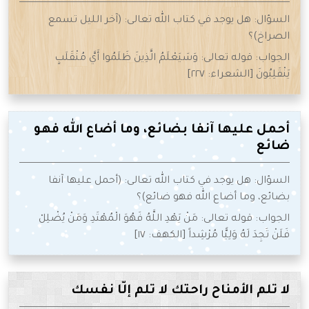
السؤال: هل يوجد في كتاب الله تعالى: (آخر الليل تسمع
الصراخ)؟
الجواب: قوله تعالى: وَسَيَعْلَمُ الَّذِينَ ظَلَمُوا أَيَّ مُنْقَلَبٍ
يَنْقَلِبُونَ [الشعراء: ٢٢٧]
أحمل عليها آنفا بضائع، وما أضاع الله فهو
ضائع
السؤال: هل يوجد في كتاب الله تعالى: (أحمل عليها آنفا
بضائع، وما أضاع الله فهو ضائع)؟
الجواب: قوله تعالى: مَنْ يَهْدِ اللَّهُ فَهُوَ الْمُهْتَدِ وَمَنْ يُضْلِلْ
فَلَنْ تَجِدَ لَهُ وَلِيًّا مُرْشِداً [الكهف: ١٧]
لا تلم الأمناح راحتك لا تلم إلّا نفسك