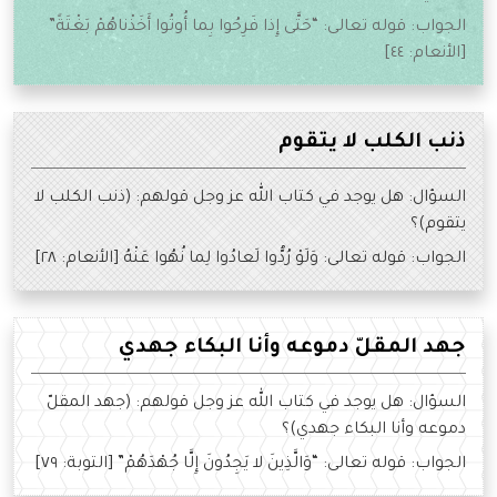
الجواب: قوله تعالى: “حَتَّى إِذا فَرِحُوا بِما أُوتُوا أَخَذْناهُمْ بَغْتَةً”
[الأنعام: ٤٤]
ذنب الكلب لا يتقوم
السؤال: هل يوجد في كتاب الله عز وجل قولهم: (ذنب الكلب لا
يتقوم)؟
الجواب: قوله تعالى: وَلَوْ رُدُّوا لَعادُوا لِما نُهُوا عَنْهُ [الأنعام: ٢٨]
جهد المقلّ دموعه وأنا البكاء جهدي
السؤال: هل يوجد في كتاب الله عز وجل قولهم: (جهد المقلّ
دموعه وأنا البكاء جهدي)؟
الجواب: قوله تعالى: “وَالَّذِينَ لا يَجِدُونَ إِلَّا جُهْدَهُمْ” [التوبة: ٧٩]