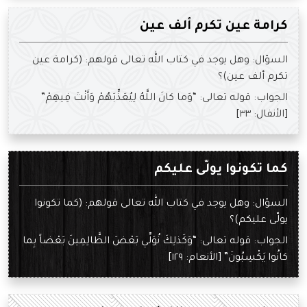
كرامة عين تكرم ألف عين
السؤال: وهل يوجد في كتاب الله تعالى قولهم: (كرامة عين
تكرم ألف عين)؟
الجواب: قوله تعالى: “وَما كانَ اللَّهُ لِيُعَذِّبَهُمْ وَأَنْتَ فِيهِمْ”
[الأنفال: ٣٣]
كما تكونوا يولّى عليكم
السؤال: وهل يوجد في كتاب الله تعالى قولهم: (كما تكونوا
يولّى عليكم)؟
الجواب: قوله تعالى: “وَكَذلِكَ نُوَلِّي بَعْضَ الظَّالِمِينَ بَعْضاً بِما
كانُوا يَكْسِبُونَ” [الأنعام: ١٢٩]