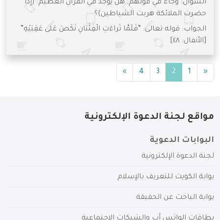
السؤال: وجاء في قولهم: هل يوجد في القرآن العظيم: (إذا
حضرت الملائكة هربت الشياطين)؟
الجواب: قوله تعالى: “فَلَمَّا تَراءَتِ الْفِئَتانِ نَكَصَ عَلى عَقِبَيْهِ”
[الأنفال: ٤٨]
(current)
»
4
3
2
1
«
مواقع لجنة الدعوة الإلكترونية
البوابات الدعوية
لجنة الدعوة الإلكترونية
بوابة الكويت للتعريف بالإسلام
بوابة الباحث عن الحقيقة
بطاقات الواتس آب والشبكات الاجتماعية