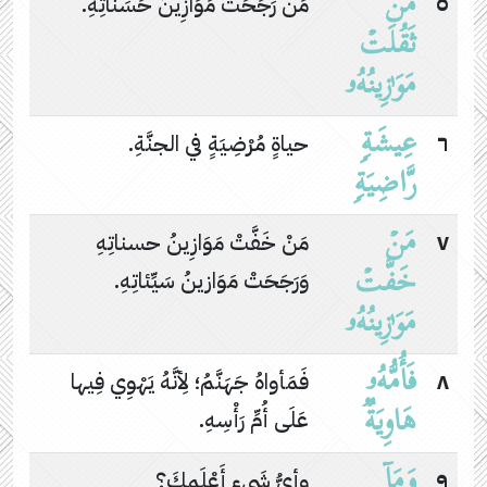
مَن
٥
مَن رَجَحَتْ مَوَازِينُ حَسَناتِهِ.
ثَقُلَتۡ
مَوَ ٰ⁠زِینُهُۥ
عِیشَةࣲ
٦
حياةٍ مُرْضِيَةٍ في الجنَّةِ.
رَّاضِیَةࣲ
مَنۡ
٧
مَنْ خَفَّتْ مَوَازِينُ حسناتِهِ
خَفَّتۡ
وَرَجَحَتْ مَوَازينُ سَيِّئاتِهِ.
مَوَ ٰ⁠زِینُهُۥ
فَأُمُّهُۥ
٨
فَمَأواهُ جَهَنَّمُ؛ لِأنَّهُ يَهْوِي فِيها
هَاوِیَةࣱ
عَلَى أُمِّ رَأْسِهِ.
وَمَاۤ
٩
وأيُّ شَيءٍ أَعْلَمكَ؟