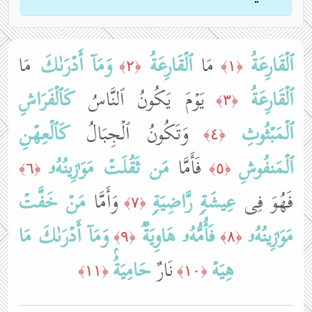
ٱلۡقَارِعَةُ
مَا
ٱلۡقَارِعَةُ
وَمَاۤ أَدۡرَىٰكَ
مَا
﴿٢﴾
﴿١﴾
ٱلۡقَارِعَةُ
یَوۡمَ یَكُونُ ٱلنَّاسُ
كَٱلۡفَرَاشِ
﴿٣﴾
ٱلۡمَبۡثُوثِ
وَتَكُونُ ٱلۡجِبَالُ
كَٱلۡعِهۡنِ
﴿٤﴾
ٱلۡمَنفُوشِ
فَأَمَّا
مَن ثَقُلَتۡ مَوَ ٰ⁠زِینُهُۥ
﴿٦﴾
﴿٥﴾
فَهُوَ فِی
عِیشَةࣲ رَّاضِیَةࣲ
وَأَمَّا
مَنۡ خَفَّتۡ
﴿٧﴾
مَوَ ٰ⁠زِینُهُۥ
فَأُمُّهُۥ هَاوِیَةࣱ
وَمَاۤ أَدۡرَىٰكَ
مَا
﴿٩﴾
﴿٨﴾
هِیَهۡ
نَارٌ
حَامِیَةُۢ
﴿١١﴾
﴿١٠﴾