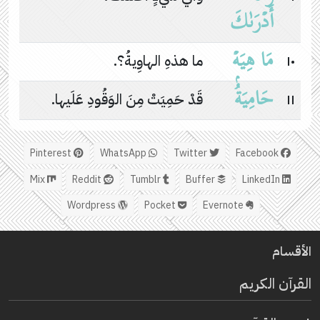
أَدۡرَىٰكَ
مَا هِیَهۡ
١٠
ما هذهِ الهاوِيةُ؟.
حَامِیَةُۢ
١١
قَدْ حَمِيَتْ مِنَ الوَقُودِ عَلَيها.
Pinterest
WhatsApp
Twitter
Facebook
Mix
Reddit
Tumblr
Buffer
LinkedIn
Wordpress
Pocket
Evernote
الأقسام
القرآن الكريم