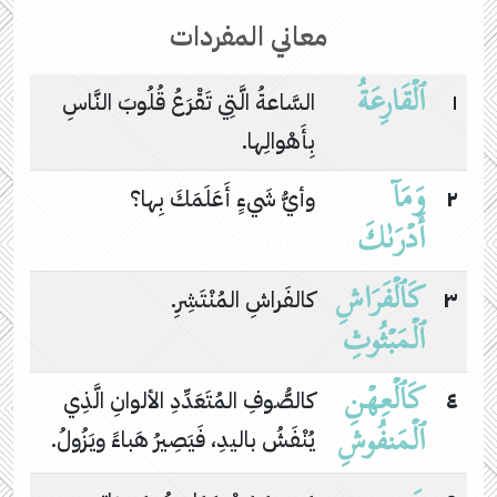
معاني المفردات
ٱلۡقَارِعَةُ
١
السَّاعةُ الَّتِي تَقْرَعُ قُلُوبَ النَّاسِ
بِأَهْوالِها.
وَمَاۤ
٢
وأيُّ شَيءٍ أَعَلَمَكَ بِها؟
أَدۡرَىٰكَ
كَٱلۡفَرَاشِ
٣
كالفَراشِ المُنْتَشِرِ.
ٱلۡمَبۡثُوثِ
كَٱلۡعِهۡنِ
٤
كالصُّوفِ المُتَعَدِّدِ الألوانِ الَّذِي
ٱلۡمَنفُوشِ
يُنْفَشُ باليدِ، فَيَصِيرُ هَباءً ويَزُولُ.