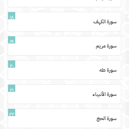
١٨
سورة الكهف
١٩
سورة مريم
٢٠
سورة طه
٢١
سورة الأنبياء
٢٢
سورة الحج