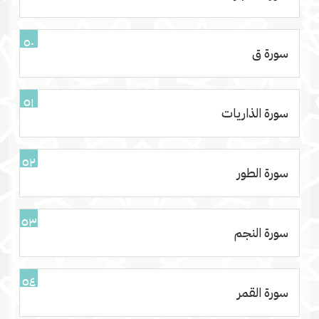
٥٠
سورة ق
٥١
سورة الذاريات
٥٢
سورة الطور
٥٣
سورة النجم
٥٤
سورة القمر