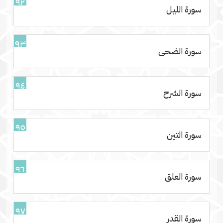
٩٢
سورة الليل
٩٣
سورة الضحى
٩٤
سورة الشرح
٩٥
سورة التين
٩٦
سورة العلق
٩٧
سورة القدر