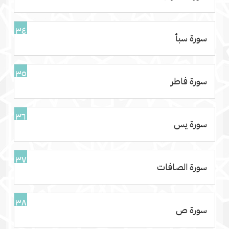
٣٤
سورة سبأ
٣٥
سورة فاطر
٣٦
سورة يس
٣٧
سورة الصافات
٣٨
سورة ص