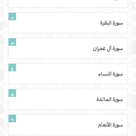
٢
سورة البقرة
٣
سورة آل عمران
٤
سورة النساء
٥
سورة المائدة
٦
سورة الأنعام