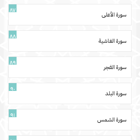
٨٧
سورة الأعلى
٨٨
سورة الغاشية
٨٩
سورة الفجر
٩٠
سورة البلد
٩١
سورة الشمس