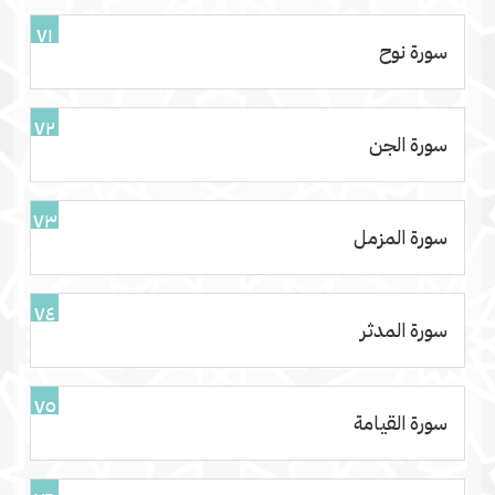
٧١
سورة نوح
٧٢
سورة الجن
٧٣
سورة المزمل
٧٤
سورة المدثر
٧٥
سورة القيامة