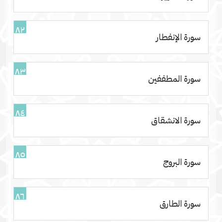
٨٢
سورة الإنفطار
٨٣
سورة المطففين
٨٤
سورة الانشقاق
٨٥
سورة البروج
٨٦
سورة الطارق