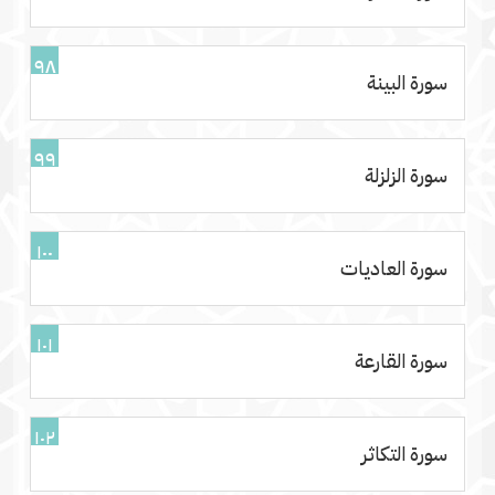
٩٨
سورة البينة
٩٩
سورة الزلزلة
١٠٠
سورة العاديات
١٠١
سورة القارعة
١٠٢
سورة التكاثر