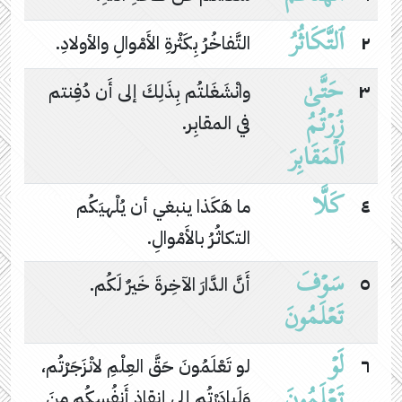
ٱلتَّكَاثُرُ
٢
التَّفاخُرُ بِكَثْرةِ الأَمْوالِ والأولادِ.
حَتَّىٰ
٣
وانْشَغَلتُم بِذَلِكَ إلى أَن دُفِنتم
زُرۡتُمُ
في المقابِر.
ٱلۡمَقَابِرَ
كَلَّا
٤
ما هَكَذا ينبغي أن يُلْهيَكُم
التكاثُرُ بالأَمْوالِ.
سَوۡفَ
٥
أَنَّ الدَّارَ الآخِرةَ خَيرٌ لَكُم.
تَعۡلَمُونَ
لَوۡ
٦
لو تَعْلَمُونَ حَقَّ العِلْمِ لانْزَجَرْتُم،
تَعۡلَمُونَ
وَلَبادَرْتُم إلى إنقاذِ أَنفُسِكُم مِنَ