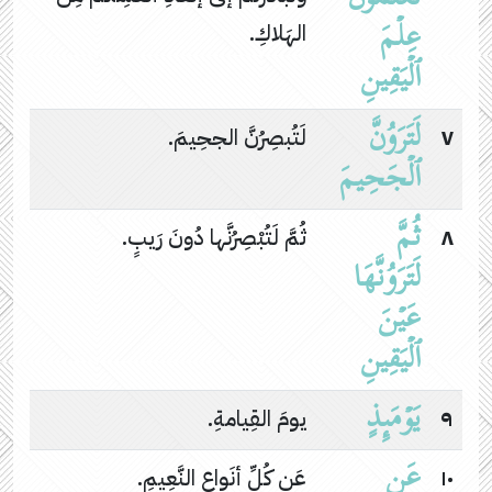
عِلۡمَ
الهَلاكِ.
ٱلۡیَقِینِ
لَتَرَوُنَّ
٧
لَتُبصِرُنَّ الجحِيمَ.
ٱلۡجَحِیمَ
ثُمَّ
٨
ثُمَّ لَتُبْصِرُنَّها دُونَ رَيبٍ.
لَتَرَوُنَّهَا
عَیۡنَ
ٱلۡیَقِینِ
یَوۡمَىِٕذٍ
٩
يومَ القِيامةِ.
عَنِ
١٠
عَن كُلِّ أنَواعِ النَّعِيمِ.