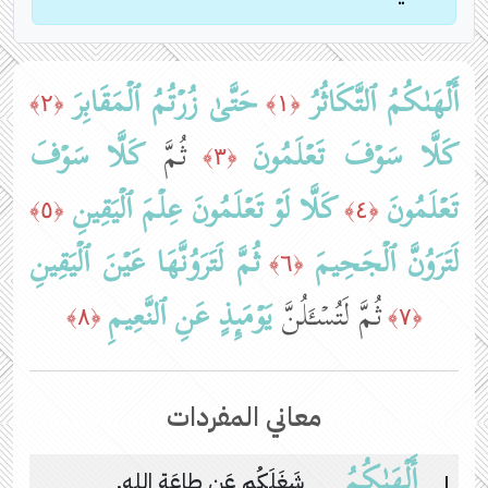
أَلۡهَىٰكُمُ
ٱلتَّكَاثُرُ
حَتَّىٰ زُرۡتُمُ ٱلۡمَقَابِرَ
﴿٢﴾
﴿١﴾
كَلَّا
سَوۡفَ تَعۡلَمُونَ
ثُمَّ
كَلَّا
سَوۡفَ
﴿٣﴾
تَعۡلَمُونَ
كَلَّا
لَوۡ تَعۡلَمُونَ عِلۡمَ ٱلۡیَقِینِ
﴿٥﴾
﴿٤﴾
لَتَرَوُنَّ ٱلۡجَحِیمَ
ثُمَّ لَتَرَوُنَّهَا عَیۡنَ ٱلۡیَقِینِ
﴿٦﴾
ثُمَّ لَتُسۡـَٔلُنَّ
یَوۡمَىِٕذٍ
عَنِ ٱلنَّعِیمِ
﴿٨﴾
﴿٧﴾
معاني المفردات
أَلۡهَىٰكُمُ
١
شَغَلَكُم عَن طاعَةِ اللهِ.