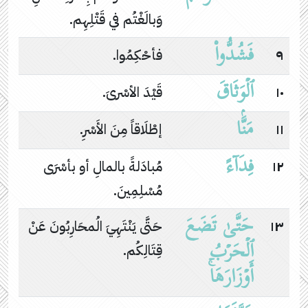
وَبالَغْتُم في قَتْلِهِم.
فَشُدُّوا۟
٩
فأحْكِمُوا.
ٱلۡوَثَاقَ
١٠
قَيْدَ الأسْرىَ.
مَنَّۢا
١١
إطْلَاقاً مِنَ الأَسْرِ.
فِدَاۤءً
١٢
مُبادَلةً بالمالِ أو بأسْرَى
مُسْلِمِينَ.
حَتَّىٰ تَضَعَ
١٣
حَتَّى يَنْتَهِيَ الُمحَارِبُونَ عَنْ
ٱلۡحَرۡبُ
قِتَالِكُم.
أَوۡزَارَهَاۚ