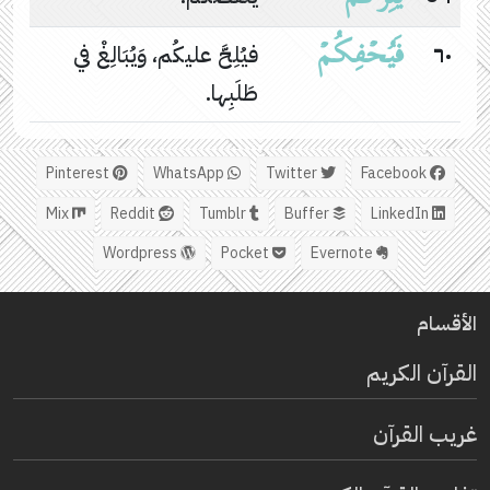
فَیُحۡفِكُمۡ
٦٠
فيُلِحَّ عليكُم، وَيُبَالِغْ في
طَلَبِها.
Pinterest
WhatsApp
Twitter
Facebook
Mix
Reddit
Tumblr
Buffer
LinkedIn
Wordpress
Pocket
Evernote
الأقسام
القرآن الكريم
غريب القرآن