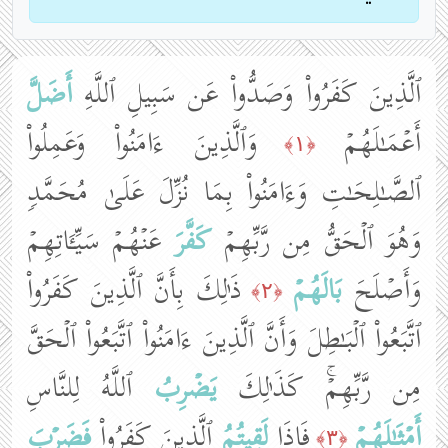
ٱلَّذِینَ كَفَرُوا۟ وَصَدُّوا۟ عَن سَبِیلِ ٱللَّهِ
أَضَلَّ
أَعۡمَـٰلَهُمۡ
وَٱلَّذِینَ ءَامَنُوا۟ وَعَمِلُوا۟
﴿١﴾
ٱلصَّـٰلِحَـٰتِ وَءَامَنُوا۟ بِمَا نُزِّلَ عَلَىٰ مُحَمَّدࣲ
وَهُوَ ٱلۡحَقُّ مِن رَّبِّهِمۡ
كَفَّرَ
عَنۡهُمۡ سَیِّـَٔاتِهِمۡ
وَأَصۡلَحَ
بَالَهُمۡ
ذَ ٰ⁠لِكَ بِأَنَّ ٱلَّذِینَ كَفَرُوا۟
﴿٢﴾
ٱتَّبَعُوا۟ ٱلۡبَـٰطِلَ وَأَنَّ ٱلَّذِینَ ءَامَنُوا۟ ٱتَّبَعُوا۟ ٱلۡحَقَّ
مِن رَّبِّهِمۡۚ كَذَ ٰ⁠لِكَ
یَضۡرِبُ
ٱللَّهُ لِلنَّاسِ
أَمۡثَـٰلَهُمۡ
فَإِذَا
لَقِیتُمُ
ٱلَّذِینَ كَفَرُوا۟
فَضَرۡبَ
﴿٣﴾