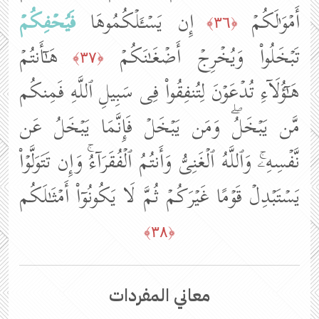
أَمۡوَ ٰ⁠لَكُمۡ
إِن یَسۡـَٔلۡكُمُوهَا
فَیُحۡفِكُمۡ
﴿٣٦﴾
تَبۡخَلُوا۟ وَیُخۡرِجۡ أَضۡغَـٰنَكُمۡ
هَـٰۤأَنتُمۡ
﴿٣٧﴾
هَـٰۤؤُلَاۤءِ تُدۡعَوۡنَ لِتُنفِقُوا۟ فِی سَبِیلِ ٱللَّهِ فَمِنكُم
مَّن یَبۡخَلُۖ وَمَن یَبۡخَلۡ فَإِنَّمَا یَبۡخَلُ عَن
نَّفۡسِهِۦۚ وَٱللَّهُ ٱلۡغَنِیُّ وَأَنتُمُ ٱلۡفُقَرَاۤءُۚ وَإِن تَتَوَلَّوۡا۟
یَسۡتَبۡدِلۡ قَوۡمًا غَیۡرَكُمۡ ثُمَّ لَا یَكُونُوۤا۟ أَمۡثَـٰلَكُم
﴿٣٨﴾
معاني المفردات