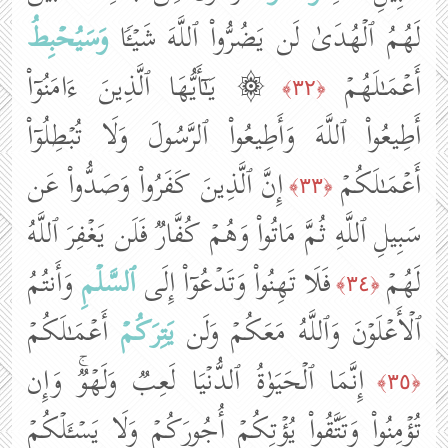
لَهُمُ ٱلۡهُدَىٰ لَن یَضُرُّوا۟ ٱللَّهَ شَیۡـࣰٔا
وَسَیُحۡبِطُ
أَعۡمَـٰلَهُمۡ
۞ یَـٰۤأَیُّهَا ٱلَّذِینَ ءَامَنُوۤا۟
﴿٣٢﴾
أَطِیعُوا۟ ٱللَّهَ وَأَطِیعُوا۟ ٱلرَّسُولَ وَلَا تُبۡطِلُوۤا۟
أَعۡمَـٰلَكُمۡ
إِنَّ ٱلَّذِینَ كَفَرُوا۟ وَصَدُّوا۟ عَن
﴿٣٣﴾
سَبِیلِ ٱللَّهِ ثُمَّ مَاتُوا۟ وَهُمۡ كُفَّارࣱ فَلَن یَغۡفِرَ ٱللَّهُ
لَهُمۡ
فَلَا تَهِنُوا۟ وَتَدۡعُوۤا۟ إِلَى
ٱلسَّلۡمِ
وَأَنتُمُ
﴿٣٤﴾
ٱلۡأَعۡلَوۡنَ وَٱللَّهُ مَعَكُمۡ وَلَن
یَتِرَكُمۡ
أَعۡمَـٰلَكُمۡ
إِنَّمَا ٱلۡحَیَوٰةُ ٱلدُّنۡیَا لَعِبࣱ وَلَهۡوࣱۚ وَإِن
﴿٣٥﴾
تُؤۡمِنُوا۟ وَتَتَّقُوا۟ یُؤۡتِكُمۡ أُجُورَكُمۡ وَلَا یَسۡـَٔلۡكُمۡ