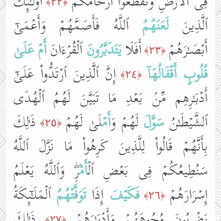
فِی ٱلۡأَرۡضِ وَتُقَطِّعُوۤا۟ أَرۡحَامَكُمۡ
أُو۟لَـٰۤىِٕكَ
﴿٢٢﴾
ٱلَّذِینَ
لَعَنَهُمُ
ٱللَّهُ فَأَصَمَّهُمۡ وَأَعۡمَىٰۤ
أَبۡصَـٰرَهُمۡ
أَفَلَا
یَتَدَبَّرُونَ
ٱلۡقُرۡءَانَ
أَمۡ
عَلَىٰ
﴿٢٣﴾
قُلُوبٍ أَقۡفَالُهَاۤ
إِنَّ ٱلَّذِینَ ٱرۡتَدُّوا۟ عَلَىٰۤ
﴿٢٤﴾
أَدۡبَـٰرِهِم مِّنۢ بَعۡدِ مَا تَبَیَّنَ لَهُمُ ٱلۡهُدَى
ٱلشَّیۡطَـٰنُ
سَوَّلَ
لَهُمۡ وَ
أَمۡ
لَىٰ لَهُمۡ
ذَ ٰ⁠لِكَ
﴿٢٥﴾
بِأَنَّهُمۡ قَالُوا۟ لِلَّذِینَ كَرِهُوا۟ مَا نَزَّلَ ٱللَّهُ
سَنُطِیعُكُمۡ فِی بَعۡضِ ٱلۡ
أَمۡ
رِۖ وَٱللَّهُ یَعۡلَمُ
إِسۡرَارَهُمۡ
فَكَیۡفَ
إِذَا
تَوَفَّتۡهُمُ
ٱلۡمَلَـٰۤىِٕكَةُ
﴿٢٦﴾
یَضۡرِبُونَ وُجُوهَهُمۡ وَأَدۡبَـٰرَهُمۡ
ذَ ٰ⁠لِكَ
﴿٢٧﴾