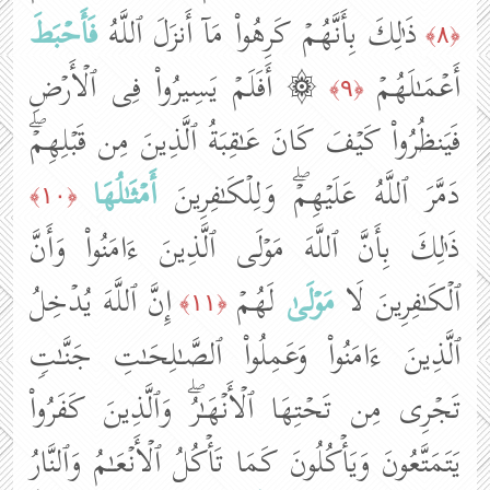
ذَ ٰ⁠لِكَ بِأَنَّهُمۡ كَرِهُوا۟ مَاۤ أَنزَلَ ٱللَّهُ
فَأَحۡبَطَ
﴿٨﴾
أَعۡمَـٰلَهُمۡ
۞ أَفَلَمۡ یَسِیرُوا۟ فِی ٱلۡأَرۡضِ
﴿٩﴾
فَیَنظُرُوا۟ كَیۡفَ كَانَ عَـٰقِبَةُ ٱلَّذِینَ مِن قَبۡلِهِمۡۖ
دَمَّرَ ٱللَّهُ عَلَیۡهِمۡۖ وَلِلۡكَـٰفِرِینَ
أَمۡثَـٰلُهَا
﴿١٠﴾
ذَ ٰ⁠لِكَ بِأَنَّ ٱللَّهَ مَوۡلَى ٱلَّذِینَ ءَامَنُوا۟ وَأَنَّ
ٱلۡكَـٰفِرِینَ لَا
مَوۡلَىٰ
لَهُمۡ
إِنَّ ٱللَّهَ یُدۡخِلُ
﴿١١﴾
ٱلَّذِینَ ءَامَنُوا۟ وَعَمِلُوا۟ ٱلصَّـٰلِحَـٰتِ جَنَّـٰتࣲ
تَجۡرِی مِن تَحۡتِهَا ٱلۡأَنۡهَـٰرُۖ وَٱلَّذِینَ كَفَرُوا۟
یَتَمَتَّعُونَ وَیَأۡكُلُونَ كَمَا تَأۡكُلُ ٱلۡأَنۡعَـٰمُ وَٱلنَّارُ