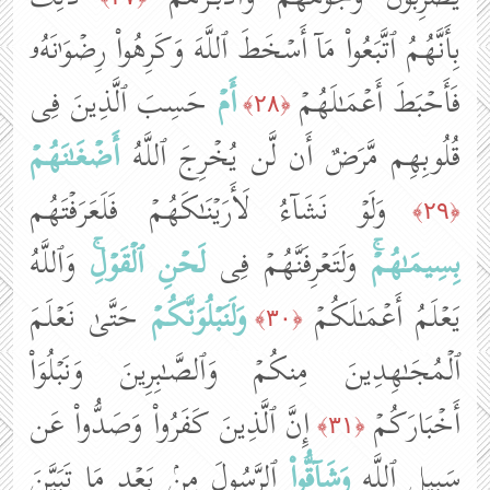
بِأَنَّهُمُ ٱتَّبَعُوا۟ مَاۤ أَسۡخَطَ ٱللَّهَ وَكَرِهُوا۟ رِضۡوَ ٰ⁠نَهُۥ
فَأَحۡبَطَ أَعۡمَـٰلَهُمۡ
أَمۡ
حَسِبَ ٱلَّذِینَ فِی
﴿٢٨﴾
قُلُوبِهِم مَّرَضٌ أَن لَّن یُخۡرِجَ ٱللَّهُ
أَضۡغَـٰنَهُمۡ
وَلَوۡ نَشَاۤءُ لَأَرَیۡنَـٰكَهُمۡ فَلَعَرَفۡتَهُم
﴿٢٩﴾
بِسِیمَـٰهُمۡۚ
وَلَتَعۡرِفَنَّهُمۡ فِی
لَحۡنِ ٱلۡقَوۡلِۚ
وَٱللَّهُ
یَعۡلَمُ أَعۡمَـٰلَكُمۡ
وَلَنَبۡلُوَنَّكُمۡ
حَتَّىٰ نَعۡلَمَ
﴿٣٠﴾
ٱلۡمُجَـٰهِدِینَ مِنكُمۡ وَٱلصَّـٰبِرِینَ وَنَبۡلُوَا۟
أَخۡبَارَكُمۡ
إِنَّ ٱلَّذِینَ كَفَرُوا۟ وَصَدُّوا۟ عَن
﴿٣١﴾
سَبِیلِ ٱللَّهِ
وَشَاۤقُّوا۟
ٱلرَّسُولَ مِنۢ بَعۡدِ مَا تَبَیَّنَ