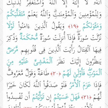
أَنَّهُۥ لَاۤ إِلَـٰهَ إِلَّا ٱللَّهُ وَٱسۡتَغۡفِرۡ لِذَنۢبِكَ
وَلِلۡمُؤۡمِنِینَ وَٱلۡمُؤۡمِنَـٰتِۗ وَٱللَّهُ یَعۡلَمُ
مُتَقَلَّبَكُمۡ
وَمَثۡوَىٰكُمۡ
وَیَقُولُ ٱلَّذِینَ ءَامَنُوا۟
لَوۡلَا
﴿١٩﴾
نُزِّلَتۡ سُورَةࣱۖ فَإِذَاۤ أُنزِلَتۡ سُورَةࣱ
مُّحۡكَمَةࣱ
وَذُكِرَ
فِیهَا ٱلۡقِتَالُ رَأَیۡتَ ٱلَّذِینَ فِی قُلُوبِهِم
مَّرَضࣱ
یَنظُرُونَ إِلَیۡكَ نَظَرَ
ٱلۡمَغۡشِیِّ عَلَیۡهِ
مِنَ
ٱلۡمَوۡتِۖ
فَأَوۡلَىٰ لَهُمۡ
طَاعَةࣱ وَقَوۡلࣱ مَّعۡرُوفࣱۚ
﴿٢٠﴾
فَإِذَا
عَزَمَ ٱلۡ
أَمۡ
رُ
فَلَوۡ صَدَقُوا۟ ٱللَّهَ لَكَانَ خَیۡرࣰا
لَّهُمۡ
فَهَلۡ عَسَیۡتُمۡ
إِن
تَوَلَّیۡتُمۡ
أَن تُفۡسِدُوا۟
﴿٢١﴾