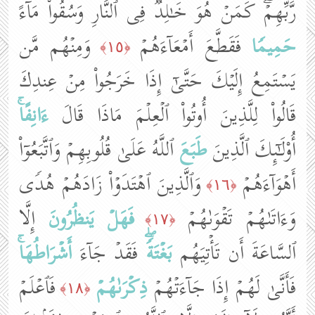
رَّبِّهِمۡۖ كَمَنۡ هُوَ خَـٰلِدࣱ فِی ٱلنَّارِ وَسُقُوا۟ مَاۤءً
حَمِیمࣰا
فَقَطَّعَ أَمۡعَاۤءَهُمۡ
وَمِنۡهُم مَّن
﴿١٥﴾
یَسۡتَمِعُ إِلَیۡكَ حَتَّىٰۤ إِذَا خَرَجُوا۟ مِنۡ عِندِكَ
قَالُوا۟ لِلَّذِینَ أُوتُوا۟ ٱلۡعِلۡمَ مَاذَا قَالَ
ءَانِفًاۚ
أُو۟لَـٰۤىِٕكَ ٱلَّذِینَ
طَبَعَ
ٱللَّهُ عَلَىٰ قُلُوبِهِمۡ وَٱتَّبَعُوۤا۟
أَهۡوَاۤءَهُمۡ
وَٱلَّذِینَ ٱهۡتَدَوۡا۟ زَادَهُمۡ هُدࣰى
﴿١٦﴾
وَءَاتَىٰهُمۡ تَقۡوَىٰهُمۡ
فَهَلۡ یَنظُرُونَ
إِلَّا
﴿١٧﴾
ٱلسَّاعَةَ أَن تَأۡتِیَهُم
بَغۡتَةࣰۖ
فَقَدۡ جَاۤءَ
أَشۡرَاطُهَاۚ
فَأَنَّىٰ لَهُمۡ إِذَا جَاۤءَتۡهُمۡ
ذِكۡرَىٰهُمۡ
فَٱعۡلَمۡ
﴿١٨﴾