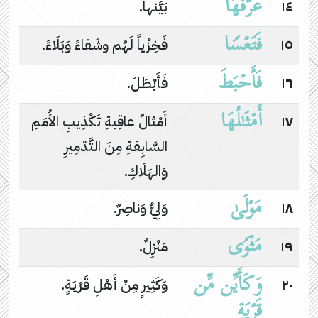
عَرَّفَهَا
١٤
بَيَّنها.
فَتَعۡسࣰا
١٥
فَخِزْياً لَهُم وشَقاءً وَبَلَاءً.
فَأَحۡبَطَ
١٦
فَأَبْطَلَ.
أَمۡثَـٰلُهَا
١٧
أَمْثالُ عاقِبةِ تَكْذِيبِ الأُمَمِ
السَّابِقةِ مِنَ التَّدْمِيرِ
وَالهَلَاكِ.
مَوۡلَىٰ
١٨
وَلِيٌّ وَناصِرٌ.
مَثۡوࣰى
١٩
مَنْزِلٌ.
وَكَأَیِّن مِّن
٢٠
وَكَثِيرٍ مِنْ أَهْلِ قَرْيَةٍ.
قَرۡیَةٍ