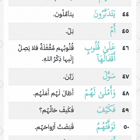
یَتَدَبَّرُونَ
٤٤
يتأمَّلُونَ.
أَمۡ
٤٥
بَلْ.
عَلَىٰ قُلُوبٍ
٤٦
قُلُوبُهم مُقْفَلَةٌ فلا يَصِلُ
أَقۡفَالُهَاۤ
إِلَيها ذِكْرُ اللهِ.
سَوَّلَ
٤٧
زَيَّنَ.
وَأَمۡلَىٰ لَهُمۡ
٤٨
أَطَالَ لَهُم أَمَلَهُم.
فَكَیۡفَ
٤٩
فَكَيفَ حَالُهُم؟
تَوَفَّتۡهُمُ
٥٠
قَبَضَتْ أَرْواحَهُم.