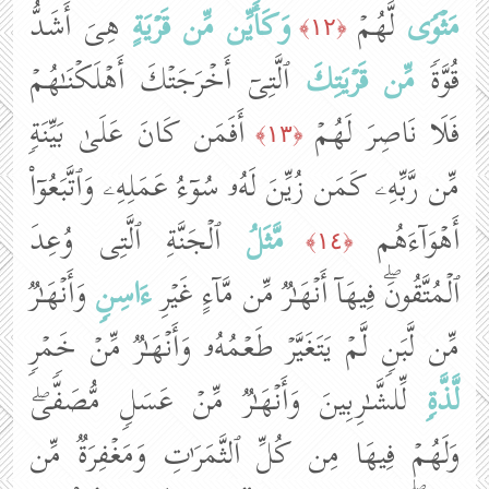
مَثۡوࣰى
لَّهُمۡ
وَكَأَیِّن مِّن قَرۡیَةٍ
هِیَ أَشَدُّ
﴿١٢﴾
قُوَّةࣰ
مِّن قَرۡیَتِكَ
ٱلَّتِیۤ أَخۡرَجَتۡكَ أَهۡلَكۡنَـٰهُمۡ
فَلَا نَاصِرَ لَهُمۡ
أَفَمَن كَانَ عَلَىٰ بَیِّنَةࣲ
﴿١٣﴾
مِّن رَّبِّهِۦ كَمَن زُیِّنَ لَهُۥ سُوۤءُ عَمَلِهِۦ وَٱتَّبَعُوۤا۟
أَهۡوَاۤءَهُم
مَّثَلُ
ٱلۡجَنَّةِ ٱلَّتِی وُعِدَ
﴿١٤﴾
ٱلۡمُتَّقُونَۖ فِیهَاۤ أَنۡهَـٰرࣱ مِّن مَّاۤءٍ غَیۡرِ
ءَاسِنࣲ
وَأَنۡهَـٰرࣱ
مِّن لَّبَنࣲ لَّمۡ یَتَغَیَّرۡ طَعۡمُهُۥ وَأَنۡهَـٰرࣱ مِّنۡ خَمۡرࣲ
لَّذَّةࣲ
لِّلشَّـٰرِبِینَ وَأَنۡهَـٰرࣱ مِّنۡ عَسَلࣲ مُّصَفࣰّىۖ
وَلَهُمۡ فِیهَا مِن كُلِّ ٱلثَّمَرَ ٰ⁠تِ وَمَغۡفِرَةࣱ مِّن