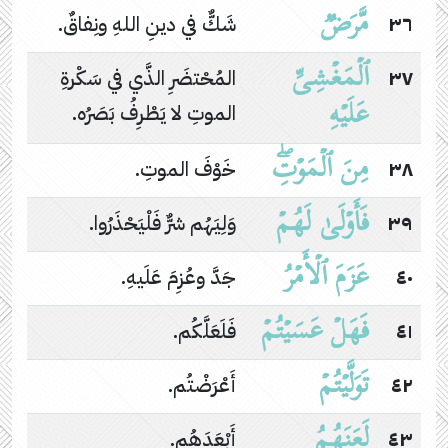
مَّرَضࣱ
٣٦
شَكٌّ في دينِ اللهِ ونِفاقٌ.
ٱلۡمَغۡشِیِّ
٣٧
المُحْتضَرِ الذَّي في سَكْرةِ
عَلَیۡهِ
الموتِ لا يَطْرِفُ بَصَرُه.
مِنَ ٱلۡمَوۡتِۖ
٣٨
خَوْفَ الموتِ.
فَأَوۡلَىٰ لَهُمۡ
٣٩
وَلِيَهُم شرٌّ فَلْيَحْذَرُوا.
عَزَمَ ٱلۡأَمۡرُ
٤٠
جَدَّ وعُزِمَ عَلَيهِ.
فَهَلۡ عَسَیۡتُمۡ
٤١
فَلَعَلَّكُم.
تَوَلَّیۡتُمۡ
٤٢
أَعْرَضْتُم.
لَعَنَهُمُ
٤٣
أَبْعَدَهُم.