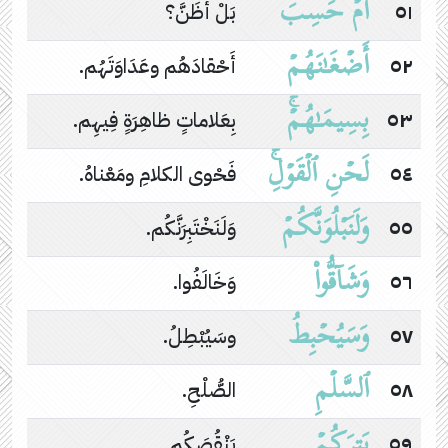
أَمۡ حَسِبَ
٥١
بَلْ أَظَنَّ؟
أَضۡغَـٰنَهُمۡ
٥٢
أَحْقادَهُم وعَدَاوَتَهُم.
بِسِیمَـٰهُمۡۚ
٥٣
بِعَلاماتٍ ظاهِرَةٍ فِيهِم.
لَحۡنِ ٱلۡقَوۡلِۚ
٥٤
فَحْوى الكلامِ ومَعْناهُ.
وَلَنَبۡلُوَنَّكُمۡ
٥٥
وَلَنَخْتَبِرَنَّكُم.
وَشَاۤقُّوا۟
٥٦
وَخَالَفُوا.
وَسَیُحۡبِطُ
٥٧
وسَيُبْطِلُ.
ٱلسَّلۡمِ
٥٨
الصُّلْحِ.
یَتِرَكُمۡ
٥٩
يَنْقُصَكُم.