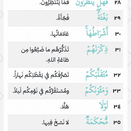
فَهَلۡ یَنظُرُونَ
٢٨
فَمَا يَنْتَظِرُونَ.
بَغۡتَةࣰۖ
٢٩
فَجْأَةً.
أَشۡرَاطُهَاۚ
٣٠
عَلامَاتُها.
ذِكۡرَىٰهُمۡ
٣١
تَذَكُّرُهُم ما ضَيَّعُوا مِن
طَاعَةِ اللهِ.
مُتَقَلَّبَكُمۡ
٣٢
تَصَرُّفَكُم في يَقَظَتِكُم نَهاراً.
وَمَثۡوَىٰكُمۡ
٣٣
ومُسْتَقَرَّكُم في نَوْمِكُم لَيلاً.
لَوۡلَا
٣٤
هَلَّا.
مُّحۡكَمَةࣱ
٣٥
لا نَسْخَ فِيها.