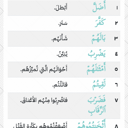
أَضَلَّ
١
أَبْطلَ.
كَفَّرَ
٢
سَتَرَ.
بَالَهُمۡ
٣
شَأْنَهُم.
یَضۡرِبُ
٤
يُبَيِّنُ.
أَمۡثَـٰلَهُمۡ
٥
أَحُوَالَهُم الَّتي تُميِّزُهُم.
لَقِیتُمُ
٦
قاتَلْتُم.
فَضَرۡبَ
٧
فاضْرِبُوا مِنْهُم الأَعْناقَ.
ٱلرِّقَابِ
أَثۡخَنتُمُوهُمۡ
٨
أَضْعَفْتُمُوهُم بِكَثْرةِ القَتْلِ