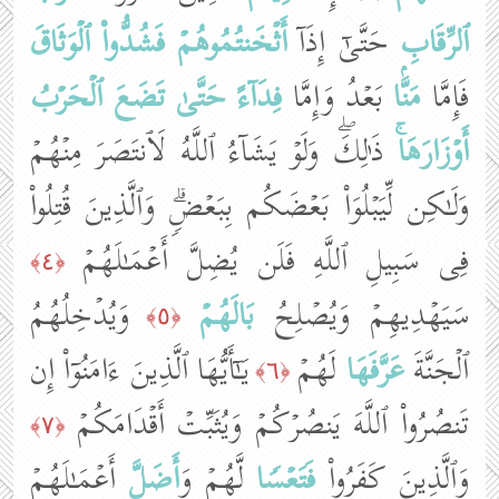
ٱلرِّقَابِ
حَتَّىٰۤ إِذَاۤ
أَثۡخَنتُمُوهُمۡ
فَشُدُّوا۟
ٱلۡوَثَاقَ
فَإِمَّا
مَنَّۢا
بَعۡدُ وَإِمَّا
فِدَاۤءً
حَتَّىٰ تَضَعَ ٱلۡحَرۡبُ
أَوۡزَارَهَاۚ
ذَ ٰ⁠لِكَۖ وَلَوۡ یَشَاۤءُ ٱللَّهُ لَٱنتَصَرَ مِنۡهُمۡ
وَلَـٰكِن لِّیَبۡلُوَا۟ بَعۡضَكُم بِبَعۡضࣲۗ وَٱلَّذِینَ قُتِلُوا۟
فِی سَبِیلِ ٱللَّهِ فَلَن یُضِلَّ أَعۡمَـٰلَهُمۡ
﴿٤﴾
سَیَهۡدِیهِمۡ وَیُصۡلِحُ
بَالَهُمۡ
وَیُدۡخِلُهُمُ
﴿٥﴾
ٱلۡجَنَّةَ
عَرَّفَهَا
لَهُمۡ
یَـٰۤأَیُّهَا ٱلَّذِینَ ءَامَنُوۤا۟ إِن
﴿٦﴾
تَنصُرُوا۟ ٱللَّهَ یَنصُرۡكُمۡ وَیُثَبِّتۡ أَقۡدَامَكُمۡ
﴿٧﴾
وَٱلَّذِینَ كَفَرُوا۟
فَتَعۡسࣰا
لَّهُمۡ وَ
أَضَلَّ
أَعۡمَـٰلَهُمۡ