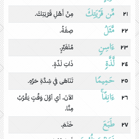
مِّن قَرۡیَتِكَ
٢١
مِنْ أَهْلِ قَرْيَتِكَ.
مَّثَلُ
٢٢
صِفَةُ.
ءَاسِنࣲ
٢٣
مُتَغَيِّرٍ.
لَّذَّةࣲ
٢٤
ذَاتِ لَذّةٍ.
حَمِیمࣰا
٢٥
تَنَاهَى في شِدَّةِ حَرِّهِ.
ءَانِفًاۚ
٢٦
الآنَ، أي أوَّلَ وَقْتٍ يَقْرُبُ
مِنَّا.
طَبَعَ
٢٧
خَتَمَ.