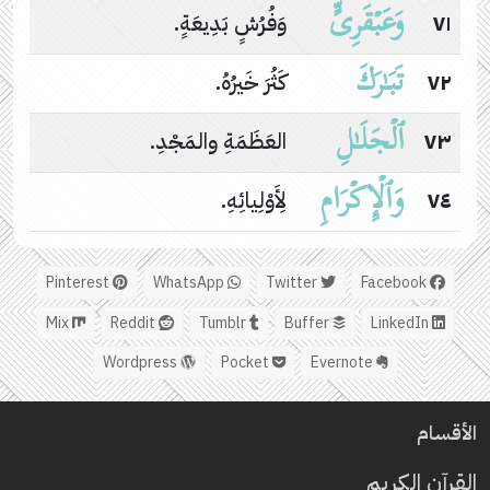
وَعَبۡقَرِیٍّ
٧١
وَفُرُشٍ بَدِيعَةٍ.
تَبَـٰرَكَ
٧٢
كَثُرَ خَيرُهُ.
ٱلۡجَلَـٰلِ
٧٣
العَظَمَةِ والمَجْدِ.
وَٱلۡإِكۡرَامِ
٧٤
لِأَوْلِيائِهِ.
Pinterest
WhatsApp
Twitter
Facebook
Mix
Reddit
Tumblr
Buffer
LinkedIn
Wordpress
Pocket
Evernote
الأقسام
القرآن الكريم