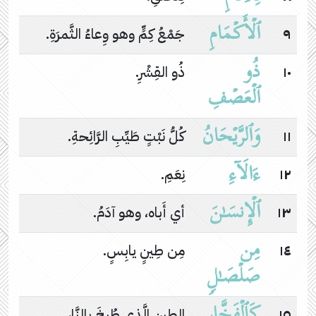
ٱلۡأَكۡمَامِ
٩
جَمْعُ كِمٍّ وهو وِعاءُ الثَّمرَةِ.
ذُو
١٠
ذُو القِشْرِ.
ٱلۡعَصۡفِ
وَٱلرَّیۡحَانُ
١١
كُلُّ نَبْتٍ طَيِّبِ الرَّائِحةِ.
ءَالَاۤءِ
١٢
نِعَمِ.
ٱلۡإِنسَـٰنَ
١٣
أي أَباه، وهو آدَمُ.
مِن
١٤
مِن طِينٍ يابِسٍ.
صَلۡصَـٰلࣲ
١٥
الطينِ الَّذِي طُبِخَ بالنَّارِ.