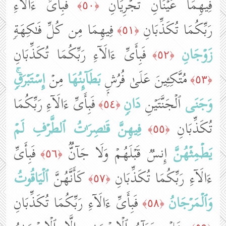
فِیهِمَا عَیۡنَانِ تَجۡرِیَانِ
فَبِأَیِّ ءَالَاۤءِ
﴿٥٠﴾
رَبِّكُمَا تُكَذِّبَانِ
فِیهِمَا مِن كُلِّ فَـٰكِهَةࣲ
﴿٥١﴾
زَوۡجَانِ
فَبِأَیِّ ءَالَاۤءِ رَبِّكُمَا تُكَذِّبَانِ
﴿٥٢﴾
مُتَّكِـِٔینَ عَلَىٰ فُرُشِۭ
بَطَاۤىِٕنُهَا
مِنۡ
إِسۡتَبۡرَقࣲۚ
﴿٥٣﴾
وَجَنَى
ٱلۡجَنَّتَیۡنِ
دَانࣲ
فَبِأَیِّ ءَالَاۤءِ رَبِّكُمَا
﴿٥٤﴾
تُكَذِّبَانِ
فِیهِنَّ
قَـٰصِرَ ٰ⁠تُ ٱلطَّرۡفِ
لَمۡ
﴿٥٥﴾
یَطۡمِثۡهُنَّ
إِنسࣱ قَبۡلَهُمۡ وَلَا جَاۤنࣱّ
فَبِأَیِّ
﴿٥٦﴾
ءَالَاۤءِ رَبِّكُمَا تُكَذِّبَانِ
كَأَنَّهُنَّ
ٱلۡیَاقُوتُ
﴿٥٧﴾
وَٱلۡمَرۡجَانُ
فَبِأَیِّ ءَالَاۤءِ رَبِّكُمَا تُكَذِّبَانِ
﴿٥٨﴾