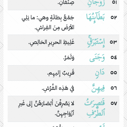
زَوۡجَانِ
٥١
صِنْفانِ.
بَطَاۤىِٕنُهَا
٥٢
جَمْعُ بِطانَةٍ وهي: ما يَلِي
الأرْضَ مِنَ الفِراشِ.
إِسۡتَبۡرَقࣲۚ
٥٣
غَلِيظِ الحرِيرِ الخالِصِ.
وَجَنَى
٥٤
وَثَمَرُ.
دَانࣲ
٥٥
قَرِيبٌ إِليهِم.
فِیهِنَّ
٥٦
في هَذِه الفُرُشِ.
قَـٰصِرَ ٰ⁠تُ
٥٧
لا يَصْرِفْنَ أَبْصَارَهُنَّ إِلى غَيرِ
ٱلطَّرۡفِ
أزْوَاجِهِنَّ.