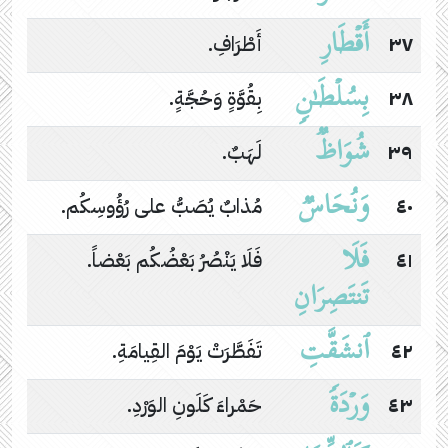
أَقۡطَارِ
٣٧
أَطْرَافِ.
بِسُلۡطَـٰنࣲ
٣٨
بِقُوَّةٍ وَحُجَّةٍ.
شُوَاظࣱ
٣٩
لَهَبٌ.
وَنُحَاسࣱ
٤٠
مُذابٌ يُصَبُّ على رُؤُوسِكُم.
فَلَا
٤١
فَلَا يَنْصُرُ بَعْضُكُم بَعْضاً.
تَنتَصِرَانِ
ٱنشَقَّتِ
٤٢
تَفَطَّرَتْ يَوْمَ القِيامَةِ.
وَرۡدَةࣰ
٤٣
حَمْراءَ كَلَونِ الوَرْدِ.