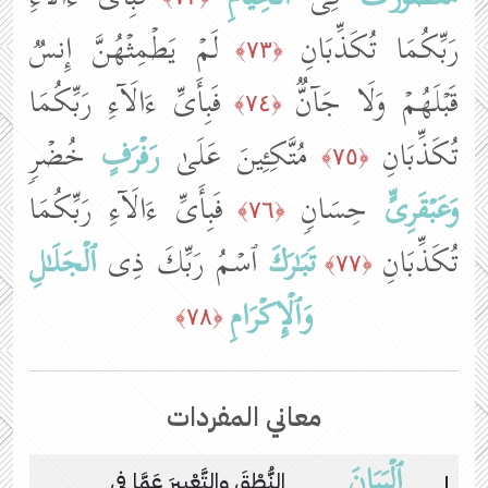
رَبِّكُمَا تُكَذِّبَانِ
لَمۡ یَطۡمِثۡهُنَّ إِنسࣱ
﴿٧٣﴾
قَبۡلَهُمۡ وَلَا جَاۤنࣱّ
فَبِأَیِّ ءَالَاۤءِ رَبِّكُمَا
﴿٧٤﴾
تُكَذِّبَانِ
مُتَّكِـِٔینَ عَلَىٰ
رَفۡرَفٍ
خُضۡرࣲ
﴿٧٥﴾
وَعَبۡقَرِیٍّ
حِسَانࣲ
فَبِأَیِّ ءَالَاۤءِ رَبِّكُمَا
﴿٧٦﴾
تُكَذِّبَانِ
تَبَـٰرَكَ
ٱسۡمُ رَبِّكَ ذِی
ٱلۡجَلَـٰلِ
﴿٧٧﴾
وَٱلۡإِكۡرَامِ
﴿٧٨﴾
معاني المفردات
ٱلۡبَیَانَ
١
النُّطْقَ والتَّعْبِيرَ عَمَّا في