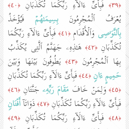
فَبِأَیِّ ءَالَاۤءِ رَبِّكُمَا تُكَذِّبَانِ
﴿٤٠﴾
﴿٣٩﴾
یُعۡرَفُ ٱلۡمُجۡرِمُونَ
بِسِیمَـٰهُمۡ
فَیُؤۡخَذُ
بِٱلنَّوَ ٰ⁠صِی
وَٱلۡأَقۡدَامِ
فَبِأَیِّ ءَالَاۤءِ رَبِّكُمَا
﴿٤١﴾
تُكَذِّبَانِ
هَـٰذِهِۦ جَهَنَّمُ ٱلَّتِی یُكَذِّبُ
﴿٤٢﴾
بِهَا ٱلۡمُجۡرِمُونَ
یَطُوفُونَ بَیۡنَهَا وَبَیۡنَ
﴿٤٣﴾
حَمِیمٍ
ءَانࣲ
فَبِأَیِّ ءَالَاۤءِ رَبِّكُمَا تُكَذِّبَانِ
﴿٤٤﴾
وَلِمَنۡ خَافَ
مَقَامَ رَبِّهِۦ
جَنَّتَانِ
﴿٤٦﴾
﴿٤٥﴾
فَبِأَیِّ ءَالَاۤءِ رَبِّكُمَا تُكَذِّبَانِ
ذَوَاتَاۤ
أَفۡنَانࣲ
﴿٤٧﴾
فَبِأَیِّ ءَالَاۤءِ رَبِّكُمَا تُكَذِّبَانِ
﴿٤٩﴾
﴿٤٨﴾