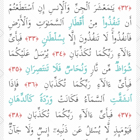
یَـٰمَعۡشَرَ ٱلۡجِنِّ وَٱلۡإِنسِ إِنِ ٱسۡتَطَعۡتُمۡ
﴿٣٢﴾
أَن
تَنفُذُوا۟
مِنۡ
أَقۡطَارِ
ٱلسَّمَـٰوَ ٰ⁠تِ وَٱلۡأَرۡضِ
فَٱنفُذُوا۟ۚ لَا تَنفُذُونَ إِلَّا
بِسُلۡطَـٰنࣲ
فَبِأَیِّ
﴿٣٣﴾
ءَالَاۤءِ رَبِّكُمَا تُكَذِّبَانِ
یُرۡسَلُ عَلَیۡكُمَا
﴿٣٤﴾
شُوَاظࣱ
مِّن نَّارࣲ
وَنُحَاسࣱ
فَلَا تَنتَصِرَانِ
﴿٣٥﴾
فَبِأَیِّ ءَالَاۤءِ رَبِّكُمَا تُكَذِّبَانِ
فَإِذَا
﴿٣٦﴾
ٱنشَقَّتِ
ٱلسَّمَاۤءُ فَكَانَتۡ
وَرۡدَةࣰ
كَٱلدِّهَانِ
فَبِأَیِّ ءَالَاۤءِ رَبِّكُمَا تُكَذِّبَانِ
﴿٣٨﴾
﴿٣٧﴾
فَیَوۡمَىِٕذࣲ لَّا یُسۡـَٔلُ عَن ذَنۢبِهِۦۤ إِنسࣱ وَلَا جَاۤنࣱّ