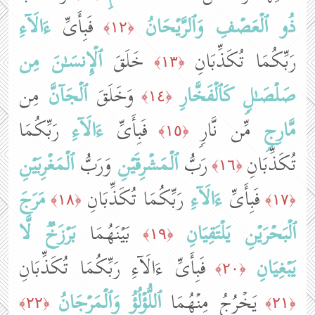
ذُو ٱلۡعَصۡفِ
وَٱلرَّیۡحَانُ
فَبِأَیِّ
ءَالَاۤءِ
﴿١٢﴾
رَبِّكُمَا تُكَذِّبَانِ
خَلَقَ
ٱلۡإِنسَـٰنَ
مِن
﴿١٣﴾
صَلۡصَـٰلࣲ
كَٱلۡفَخَّارِ
وَخَلَقَ
ٱلۡجَاۤنَّ
مِن
﴿١٤﴾
مَّارِجࣲ
مِّن نَّارࣲ
فَبِأَیِّ
ءَالَاۤءِ
رَبِّكُمَا
﴿١٥﴾
تُكَذِّبَانِ
رَبُّ
ٱلۡمَشۡرِقَیۡنِ
وَرَبُّ
ٱلۡمَغۡرِبَیۡنِ
﴿١٦﴾
فَبِأَیِّ
ءَالَاۤءِ
رَبِّكُمَا تُكَذِّبَانِ
مَرَجَ
﴿١٨﴾
﴿١٧﴾
ٱلۡبَحۡرَیۡنِ
یَلۡتَقِیَانِ
بَیۡنَهُمَا
بَرۡزَخࣱ
لَّا
﴿١٩﴾
یَبۡغِیَانِ
فَبِأَیِّ ءَالَاۤءِ رَبِّكُمَا تُكَذِّبَانِ
﴿٢٠﴾
یَخۡرُجُ مِنۡهُمَا
ٱللُّؤۡلُؤُ
وَٱلۡمَرۡجَانُ
﴿٢٢﴾
﴿٢١﴾