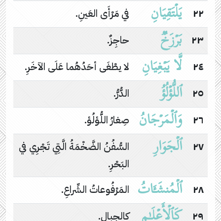
یَلۡتَقِیَانِ
٢٢
في مَرْأَى العَينِ.
بَرۡزَخࣱ
٢٣
حاجِزٌ.
لَّا یَبۡغِیَانِ
٢٤
لا يطْغَى أحَدُهُما عَلَى الآخَرِ.
ٱللُّؤۡلُؤُ
٢٥
الدُّرُّ.
وَٱلۡمَرۡجَانُ
٢٦
صِغارُ اللُّؤلُؤ.
ٱلۡجَوَارِ
٢٧
السُّفُنُ الضَّخْمَةُ الَّتِي تَجْرِي في
البَحْرِ.
ٱلۡمُنشَـَٔاتُ
٢٨
المَرْفُوعاتُ الشِّراعِ.
كَٱلۡأَعۡلَـٰمِ
٢٩
كالجِبالِ.