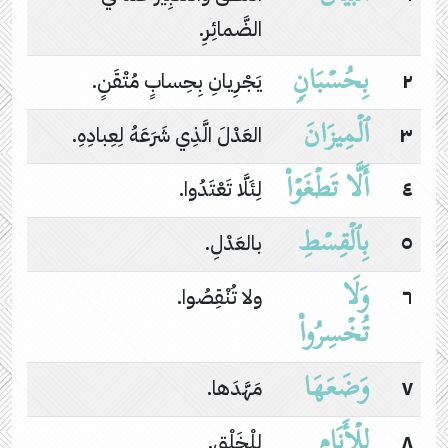
الضَّمائِرِ.
بِحُسۡبَانࣲ
٢
يَجْرِيانِ بِحِسابٍ مُتْقَنٍ.
ٱلۡمِیزَانَ
٣
العَدْلَ الَّذِي شَرَعَهُ لِعِبادِهِ.
أَلَّا تَطۡغَوۡا۟
٤
لِئَلَّا تَعْتَدُوا.
بِٱلۡقِسۡطِ
٥
بالعَدْلِ.
وَلَا
٦
ولا تُنْقِصُوا.
تُخۡسِرُوا۟
وَضَعَهَا
٧
مَهَّدَها.
لِلۡأَنَامِ
٨
لِلْخَلْقِ.