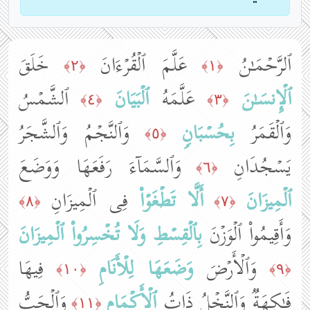
ٱلرَّحۡمَـٰنُ
عَلَّمَ ٱلۡقُرۡءَانَ
خَلَقَ
﴿٢﴾
﴿١﴾
ٱلۡإِنسَـٰنَ
عَلَّمَهُ
ٱلۡبَیَانَ
ٱلشَّمۡسُ
﴿٤﴾
﴿٣﴾
وَٱلۡقَمَرُ
بِحُسۡبَانࣲ
وَٱلنَّجۡمُ وَٱلشَّجَرُ
﴿٥﴾
یَسۡجُدَانِ
وَٱلسَّمَاۤءَ رَفَعَهَا وَوَضَعَ
﴿٦﴾
ٱلۡمِیزَانَ
أَلَّا تَطۡغَوۡا۟
فِی ٱلۡمِیزَانِ
﴿٨﴾
﴿٧﴾
وَأَقِیمُوا۟ ٱلۡوَزۡنَ
بِٱلۡقِسۡطِ
وَلَا تُخۡسِرُوا۟
ٱلۡمِیزَانَ
وَٱلۡأَرۡضَ
وَضَعَهَا
لِلۡأَنَامِ
فِیهَا
﴿١٠﴾
﴿٩﴾
فَـٰكِهَةࣱ وَٱلنَّخۡلُ ذَاتُ
ٱلۡأَكۡمَامِ
وَٱلۡحَبُّ
﴿١١﴾