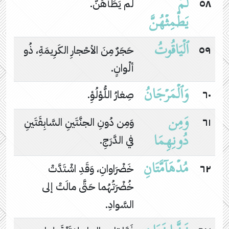
لَمۡ
٥٨
لم يَطَأْهُنَّ.
یَطۡمِثۡهُنَّ
ٱلۡیَاقُوتُ
٥٩
حَجَرٌ مِنَ الأحْجارِ الكَرِيمَةِ، ذُو
ألْوانٍ.
وَٱلۡمَرۡجَانُ
٦٠
صِغارُ اللُّؤلُؤِ.
وَمِن
٦١
وَمِن دُونِ الجنَّتَينِ السَّابِقَتَينِ
دُونِهِمَا
في الدَّرَجِ.
مُدۡهَاۤمَّتَانِ
٦٢
خَضْرَاوانِ، وَقَدِ اشْتَدَّتْ
خُضْرَتُهُما حَتَّى مالَتْ إلى
السَّوادِ.