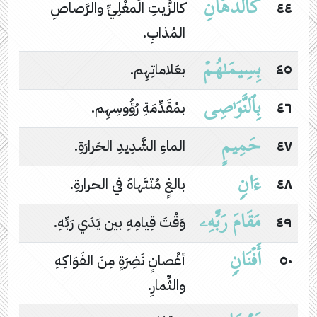
كَٱلدِّهَانِ
٤٤
كالزَّيتِ الَمغْلِيِّ والرَّصاصِ
المُذابِ.
بِسِیمَـٰهُمۡ
٤٥
بعَلاماتِهِم.
بِٱلنَّوَ ٰ⁠صِی
٤٦
بمُقَدِّمَةِ رُؤُوسِهِم.
حَمِیمٍ
٤٧
الماءِ الشَّدِيدِ الحَرارَةِ.
ءَانࣲ
٤٨
بالغٍ مُنْتَهاهُ في الحرارةِ.
مَقَامَ رَبِّهِۦ
٤٩
وَقْتَ قِيامِهِ بين يَدَي رَبِّهِ.
أَفۡنَانࣲ
٥٠
أغْصانٍ نَضِرَةٍ مِنَ الفَوَاكِهِ
والثِّمارِ.