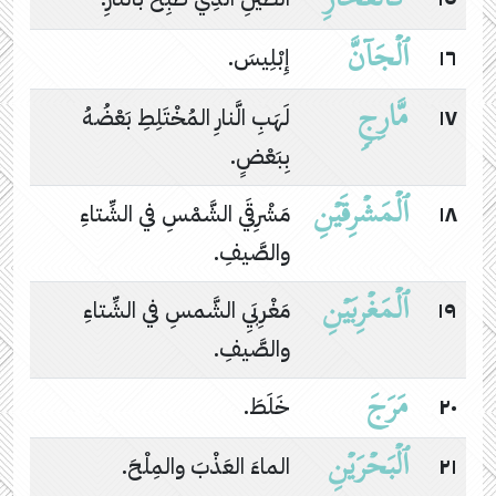
كَٱلۡفَخَّارِ
ٱلۡجَاۤنَّ
١٦
إِبْلِيسَ.
مَّارِجࣲ
١٧
لَهَبِ الَّنارِ المُخْتَلِطِ بَعْضُهُ
بِبَعْضٍ.
ٱلۡمَشۡرِقَیۡنِ
١٨
مَشْرِقَي الشَّمْسِ في الشِّتاءِ
والصَّيفِ.
ٱلۡمَغۡرِبَیۡنِ
١٩
مَغْرِبَيِ الشَّمسِ في الشِّتاءِ
والصَّيفِ.
مَرَجَ
٢٠
خَلَطَ.
ٱلۡبَحۡرَیۡنِ
٢١
الماءَ العَذْبَ والمِلْحَ.