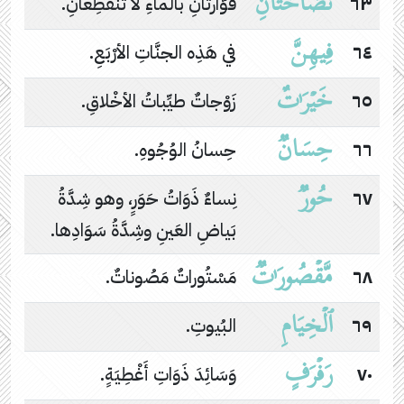
نَضَّاخَتَانِ
٦٣
فَوَّارتانِ بالماءِ لا تَنْقَطِعانِ.
فِیهِنَّ
٦٤
في هَذِه الجنَّاتِ الأرْبَعِ.
خَیۡرَ ٰ⁠تٌ
٦٥
زَوْجاتٌ طيِّباتُ الأخْلاقِ.
حِسَانࣱ
٦٦
حِسانُ الوُجُوهِ.
حُورࣱ
٦٧
نِساءٌ ذَوَاتُ حَوَرٍ، وهو شِدَّةُ
بَياضِ العَينِ وشِدَّةُ سَوَادِها.
مَّقۡصُورَ ٰ⁠تࣱ
٦٨
مَسْتُوراتٌ مَصُوناتٌ.
ٱلۡخِیَامِ
٦٩
البُيوتِ.
رَفۡرَفٍ
٧٠
وَسَائِدَ ذَوَاتِ أَغْطِيَةٍ.