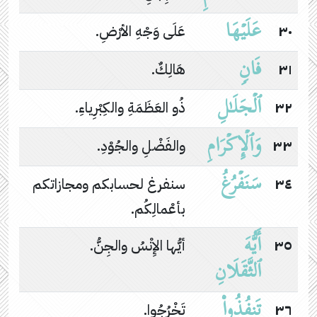
عَلَیۡهَا
٣٠
عَلَى وَجْهِ الأرْضِ.
فَانࣲ
٣١
هَالِكٌ.
ٱلۡجَلَـٰلِ
٣٢
ذُو العَظَمَةِ والكِبْرِياءِ.
وَٱلۡإِكۡرَامِ
٣٣
والفَضْلِ والجُوْدِ.
سَنَفۡرُغُ
٣٤
سنفرغ لحسابكم ومجازاتكم
بأعْمالِكُم.
أَیُّهَ
٣٥
أيُّها الإِنْسُ والجِنُّ.
ٱلثَّقَلَانِ
تَنفُذُوا۟
٣٦
تَخْرُجُوا.