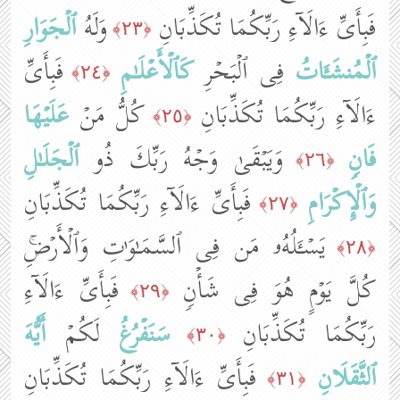
فَبِأَیِّ ءَالَاۤءِ رَبِّكُمَا تُكَذِّبَانِ
وَلَهُ
ٱلۡجَوَارِ
﴿٢٣﴾
ٱلۡمُنشَـَٔاتُ
فِی ٱلۡبَحۡرِ
كَٱلۡأَعۡلَـٰمِ
فَبِأَیِّ
﴿٢٤﴾
ءَالَاۤءِ رَبِّكُمَا تُكَذِّبَانِ
كُلُّ مَنۡ
عَلَیۡهَا
﴿٢٥﴾
فَانࣲ
وَیَبۡقَىٰ وَجۡهُ رَبِّكَ ذُو
ٱلۡجَلَـٰلِ
﴿٢٦﴾
وَٱلۡإِكۡرَامِ
فَبِأَیِّ ءَالَاۤءِ رَبِّكُمَا تُكَذِّبَانِ
﴿٢٧﴾
یَسۡـَٔلُهُۥ مَن فِی ٱلسَّمَـٰوَ ٰ⁠تِ وَٱلۡأَرۡضِۚ
﴿٢٨﴾
كُلَّ یَوۡمٍ هُوَ فِی شَأۡنࣲ
فَبِأَیِّ ءَالَاۤءِ
﴿٢٩﴾
رَبِّكُمَا تُكَذِّبَانِ
سَنَفۡرُغُ
لَكُمۡ
أَیُّهَ
﴿٣٠﴾
ٱلثَّقَلَانِ
فَبِأَیِّ ءَالَاۤءِ رَبِّكُمَا تُكَذِّبَانِ
﴿٣١﴾