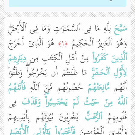
سَبَّحَ
لِلَّهِ مَا فِی ٱلسَّمَـٰوَ ٰ⁠تِ وَمَا فِی ٱلۡأَرۡضِۖ
وَهُوَ ٱلۡعَزِیزُ ٱلۡحَكِیمُ
هُوَ ٱلَّذِیۤ أَخۡرَجَ
﴿١﴾
ٱلَّذِینَ كَفَرُوا۟
مِنۡ أَهۡلِ ٱلۡكِتَـٰبِ مِن
دِیَـٰرِهِمۡ
لِأَوَّلِ ٱلۡحَشۡرِۚ
مَا ظَنَنتُمۡ أَن یَخۡرُجُوا۟ۖ وَظَنُّوۤا۟
أَنَّهُم
مَّانِعَتُهُمۡ
حُصُونُهُم مِّنَ ٱللَّهِ
فَأَتَىٰهُمُ
ٱللَّهُ
مِنۡ حَیۡثُ لَمۡ یَحۡتَسِبُوا۟ۖ
وَقَذَفَ
فِی
قُلُوبِهِمُ
ٱلرُّعۡبَۚ
یُخۡرِبُونَ بُیُوتَهُم بِأَیۡدِیهِمۡ
وَأَیۡدِی ٱلۡمُؤۡمِنِینَ
فَٱعۡتَبِرُوا۟
یَـٰۤأُو۟لِی ٱلۡأَبۡصَـٰرِ