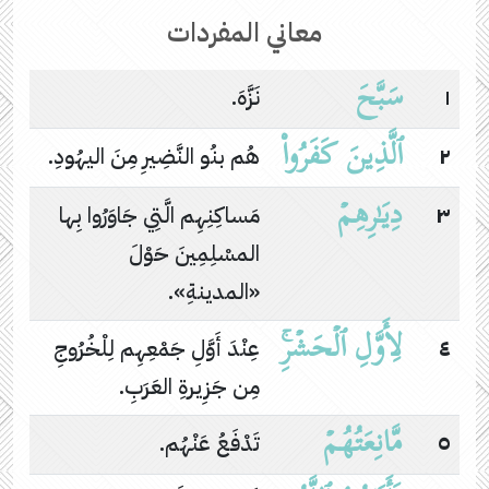
معاني المفردات
سَبَّحَ
١
نَزَّهَ.
ٱلَّذِینَ كَفَرُوا۟
٢
هُم بنُو النَّضِيرِ مِنَ اليهُودِ.
دِیَـٰرِهِمۡ
٣
مَساكِنِهِم الَّتِي جَاوَرُوا بِها
المسْلِمِينَ حَوْلَ
«المدينةِ».
لِأَوَّلِ ٱلۡحَشۡرِۚ
٤
عِنْدَ أَوَّلِ جَمْعِهِم لِلْخُرُوجِ
مِن جَزِيرةِ العَرَبِ.
مَّانِعَتُهُمۡ
٥
تَدْفَعُ عَنْهُم.