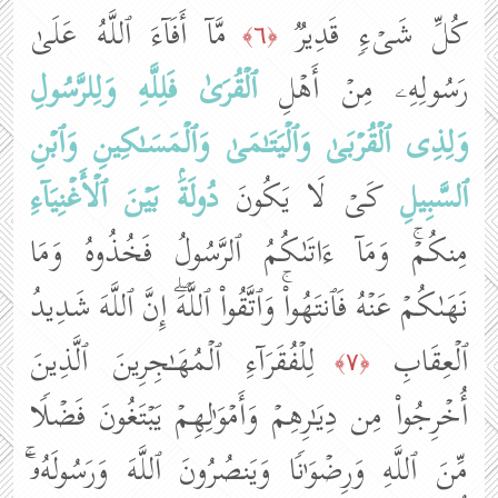
كُلِّ شَیۡءࣲ قَدِیرࣱ
مَّاۤ أَفَاۤءَ ٱللَّهُ عَلَىٰ
﴿٦﴾
رَسُولِهِۦ مِنۡ أَهۡلِ
ٱلۡقُرَىٰ
فَلِلَّهِ وَلِلرَّسُولِ
وَلِذِی ٱلۡقُرۡبَىٰ
وَٱلۡیَتَـٰمَىٰ
وَٱلۡمَسَـٰكِینِ
وَٱبۡنِ
ٱلسَّبِیلِ
كَیۡ لَا یَكُونَ
دُولَةَۢ بَیۡنَ ٱلۡأَغۡنِیَاۤءِ
مِنكُمۡۚ وَمَاۤ ءَاتَىٰكُمُ ٱلرَّسُولُ فَخُذُوهُ وَمَا
نَهَىٰكُمۡ عَنۡهُ فَٱنتَهُوا۟ۚ وَٱتَّقُوا۟ ٱللَّهَۖ إِنَّ ٱللَّهَ شَدِیدُ
ٱلۡعِقَابِ
لِلۡفُقَرَاۤءِ ٱلۡمُهَـٰجِرِینَ ٱلَّذِینَ
﴿٧﴾
أُخۡرِجُوا۟ مِن دِیَـٰرِهِمۡ وَأَمۡوَ ٰ⁠لِهِمۡ یَبۡتَغُونَ فَضۡلࣰا
مِّنَ ٱللَّهِ وَرِضۡوَ ٰ⁠نࣰا وَیَنصُرُونَ ٱللَّهَ وَرَسُولَهُۥۤۚ