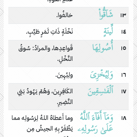
شَاۤقُّوا۟
١٣
خالفُوا.
لِّینَةٍ
١٤
نَخْلَةٍ ذَاتِ ثَمَرٍ طَيِّبٍ.
أُصُولِهَا
١٥
قَواعِدِها، والمرادُ: سُوقُ
النَّخْلِ.
وَلِیُخۡزِیَ
١٦
ولِيُهِينَ.
ٱلۡفَـٰسِقِینَ
١٧
الكَافِرِينَ، وَهُمْ يَهُودُ بَنِي
النَّضِيرِ.
وَمَاۤ أَفَاۤءَ ٱللَّهُ
١٨
وما أَعطاهُ اللهُ لِرَسُولِه مما
عَلَىٰ رَسُولِهِۦ
يَظْفَرُ بِهِ الجيشُ مِن