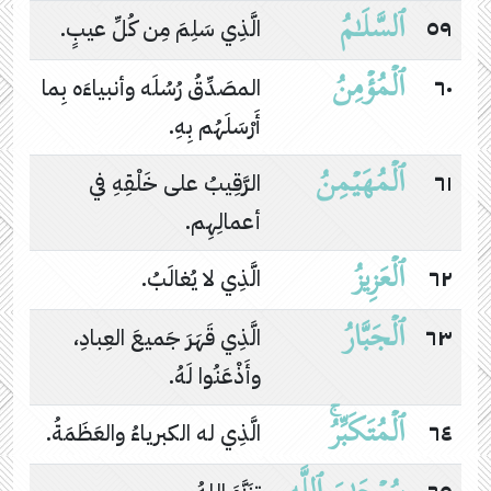
ٱلسَّلَـٰمُ
٥٩
الَّذِي سَلِمَ مِن كُلِّ عيبٍ.
ٱلۡمُؤۡمِنُ
٦٠
المصَدِّقُ رُسُلَه وأنبياءَه بِما
أَرْسَلَهُم بِهِ.
ٱلۡمُهَیۡمِنُ
٦١
الرَّقِيبُ على خَلْقِهِ في
أعمالِهِم.
ٱلۡعَزِیزُ
٦٢
الَّذِي لا يُغالَبُ.
ٱلۡجَبَّارُ
٦٣
الَّذِي قَهَرَ جَميعَ العِبادِ،
وأَذْعَنُوا لَهُ.
ٱلۡمُتَكَبِّرُۚ
٦٤
الَّذِي له الكبرياءُ والعَظَمَةُ.