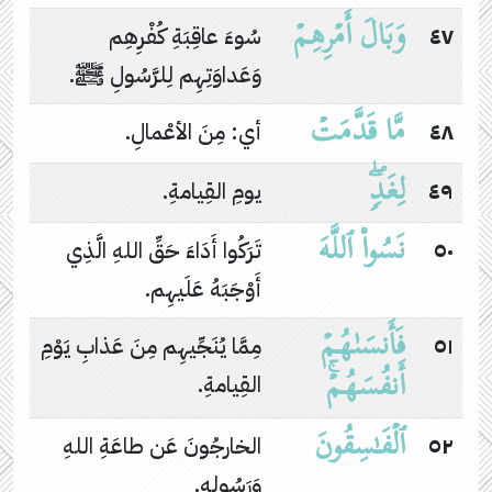
وَبَالَ أَمۡرِهِمۡ
٤٧
سُوءَ عاقِبَةِ كُفْرِهِم
وَعَداوَتِهِم لِلرَّسُولِ ﷺ.
مَّا قَدَّمَتۡ
٤٨
أي: مِنَ الأعْمالِ.
لِغَدࣲۖ
٤٩
يومِ القِيامةِ.
نَسُوا۟ ٱللَّهَ
٥٠
تَرَكُوا أَدَاءَ حَقِّ اللهِ الَّذِي
أَوْجَبَهُ عَلَيهِم.
فَأَنسَىٰهُمۡ
٥١
مِمَّا يُنَجِّيهِم مِنَ عَذابِ يَوْمِ
أَنفُسَهُمۡۚ
القِيامةِ.
ٱلۡفَـٰسِقُونَ
٥٢
الخارجُونَ عَن طاعَةِ اللهِ
وَرَسُولِهِ.