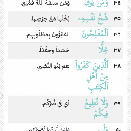
وَمَن یُوقَ
٣٤
وَمَن سَلَّمَهُ اللهُ فمُنِعَ.
شُحَّ نَفۡسِهِۦ
٣٥
بُخْلَها مَعَ حِرْصِها.
ٱلۡمُفۡلِحُونَ
٣٦
الفائِزُونَ بِمَطْلُوبِهِم.
غِلࣰّا
٣٧
حَسَداً وحِقْدَاً.
ٱلَّذِینَ كَفَرُوا۟
٣٨
هم بَنُو النَّضِيرِ.
مِنۡ أَهۡلِ
ٱلۡكِتَـٰبِ
وَلَا نُطِیعُ
٣٩
أي في ضُرِّكُم.
فِیكُمۡ
وَلَىِٕن
٤٠
وَلئِنْ أَرادُوا نُصْرَتَهُم.