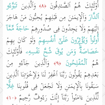
أُو۟لَـٰۤىِٕكَ هُمُ ٱلصَّـٰدِقُونَ
وَٱلَّذِینَ
تَبَوَّءُو
﴿٨﴾
ٱلدَّارَ
وَٱلۡإِیمَـٰنَ مِن قَبۡلِهِمۡ یُحِبُّونَ مَنۡ هَاجَرَ
إِلَیۡهِمۡ وَلَا یَجِدُونَ فِی صُدُورِهِمۡ
حَاجَةࣰ
مِّمَّاۤ
أُوتُوا۟
وَیُؤۡثِرُونَ عَلَىٰۤ أَنفُسِهِمۡ
وَلَوۡ كَانَ بِهِمۡ
خَصَاصَةࣱۚ
وَمَن یُوقَ
شُحَّ نَفۡسِهِۦ
فَأُو۟لَـٰۤىِٕكَ
هُمُ
ٱلۡمُفۡلِحُونَ
وَٱلَّذِینَ جَاۤءُو مِنۢ
﴿٩﴾
بَعۡدِهِمۡ یَقُولُونَ رَبَّنَا ٱغۡفِرۡ لَنَا وَلِإِخۡوَ ٰ⁠نِنَا ٱلَّذِینَ
سَبَقُونَا بِٱلۡإِیمَـٰنِ وَلَا تَجۡعَلۡ فِی قُلُوبِنَا
غِلࣰّا
لِّلَّذِینَ ءَامَنُوا۟ رَبَّنَاۤ إِنَّكَ رَءُوفࣱ رَّحِیمٌ
﴿١٠﴾