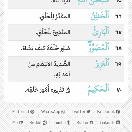
سُبۡحَـٰنَ ٱللَّهِ
٦٥
تنَزَّهَ اللهُ.
ٱلۡخَـٰلِقُ
٦٦
المقَدِّرُ لِلْخَلْقِ.
ٱلۡبَارِئُ
٦٧
المنْشِئُ لِلْخَلْقِ.
ٱلۡمُصَوِّرُۖ
٦٨
صَوَّر خَلْقَهُ كَيفَ يَشَاءُ.
ٱلۡعَزِیزُ
٦٩
الشَّدِيدُ الانتِقامِ مِنْ
أعدائِهِ.
ٱلۡحَكِیمُ
٧٠
في تَدْبِيرِه أُمُورَ خَلْقِه.
Pinterest
WhatsApp
Twitter
Facebook
Mix
Reddit
Tumblr
Buffer
LinkedIn