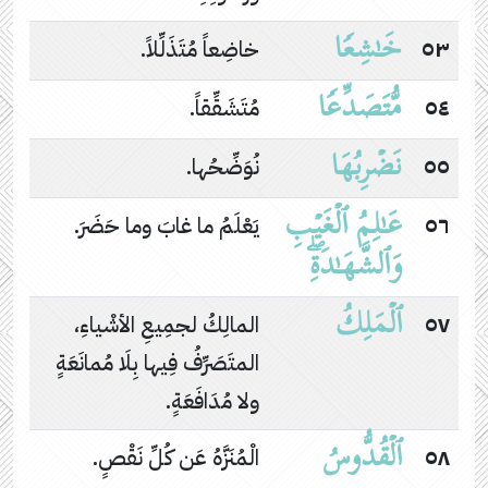
خَـٰشِعࣰا
٥٣
خاضِعاً مُتَذَلِّلاً.
مُّتَصَدِّعࣰا
٥٤
مُتَشَقِّقاً.
نَضۡرِبُهَا
٥٥
نُوَضِّحُها.
عَـٰلِمُ ٱلۡغَیۡبِ
٥٦
يَعْلَمُ ما غابَ وما حَضَرَ.
وَٱلشَّهَـٰدَةِۖ
ٱلۡمَلِكُ
٥٧
المالِكُ لجمِيعِ الأشْياءِ،
المتَصَرِّفُ فِيها بِلَا مُمانَعَةٍ
ولا مُدَافَعَةٍ.
ٱلۡقُدُّوسُ
٥٨
الْمُنَزَّهُ عَن كُلِّ نَقْصٍ.