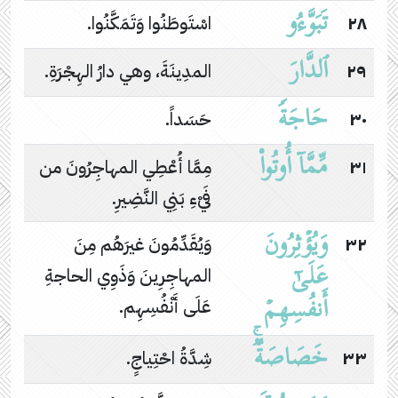
تَبَوَّءُو
٢٨
اسْتَوطَنُوا وَتَمَكَّنُوا.
ٱلدَّارَ
٢٩
المدِينَةَ، وهي دارُ الهِجْرَةِ.
حَاجَةࣰ
٣٠
حَسَداً.
مِّمَّاۤ أُوتُوا۟
٣١
مِمَّا أُعْطِي المهاجِرُونَ من
فَيْءِ بَنِي النَّضِيرِ.
وَیُؤۡثِرُونَ
٣٢
وَيُقَدِّمُونَ غيرَهُم مِنَ
عَلَىٰۤ
المهاجِرِينَ وَذَوِي الحاجةِ
أَنفُسِهِمۡ
عَلَى أَنْفُسِهِم.
خَصَاصَةࣱۚ
٣٣
شِدَّةُ احْتِياجٍ.