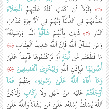
وَلَوۡلَاۤ أَن كَتَبَ ٱللَّهُ عَلَیۡهِمُ
ٱلۡجَلَاۤءَ
﴿٢﴾
لَعَذَّبَهُمۡ فِی ٱلدُّنۡیَاۖ وَلَهُمۡ فِی ٱلۡـَٔاخِرَةِ عَذَابُ
ٱلنَّارِ
ذَ ٰ⁠لِكَ بِأَنَّهُمۡ
شَاۤقُّوا۟
ٱللَّهَ وَرَسُولَهُۥۖ
﴿٣﴾
وَمَن یُشَاۤقِّ ٱللَّهَ فَإِنَّ ٱللَّهَ شَدِیدُ ٱلۡعِقَابِ
﴿٤﴾
مَا قَطَعۡتُم مِّن
لِّینَةٍ
أَوۡ تَرَكۡتُمُوهَا قَاۤىِٕمَةً عَلَىٰۤ
أُصُولِهَا
فَبِإِذۡنِ ٱللَّهِ
وَلِیُخۡزِیَ
ٱلۡفَـٰسِقِینَ
﴿٥﴾
وَمَاۤ أَفَاۤءَ ٱللَّهُ عَلَىٰ رَسُولِهِۦ
مِنۡهُمۡ
فَمَاۤ
أَوۡجَفۡتُمۡ
عَلَیۡهِ مِنۡ خَیۡلࣲ وَلَا
رِكَابࣲ
وَلَـٰكِنَّ
ٱللَّهَ یُسَلِّطُ رُسُلَهُۥ عَلَىٰ مَن یَشَاۤءُۚ وَٱللَّهُ عَلَىٰ