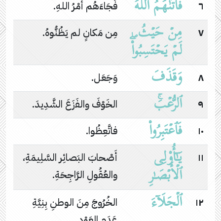
فَأَتَىٰهُمُ ٱللَّهُ
٦
فَجَاءَهُم أَمْرُ اللهِ.
مِنۡ حَیۡثُ
٧
مِن مَكانٍ لم يَظُنُّوهُ.
لَمۡ یَحۡتَسِبُوا۟ۖ
وَقَذَفَ
٨
وَجَعَل.
ٱلرُّعۡبَۚ
٩
الخَوْفَ والفَزَعَ الشَّدِيدَ.
فَٱعۡتَبِرُوا۟
١٠
فاتَّعِظُوا.
یَـٰۤأُو۟لِی
١١
أَصْحابَ البَصائِر السَّلِيمَةِ،
ٱلۡأَبۡصَـٰرِ
والعُقُولِ الرَّاجِحَةِ.
ٱلۡجَلَاۤءَ
١٢
الخُرُوجَ مِنَ الوطنِ بِنِيَّةِ
عَدَمِ العَوْدِ.