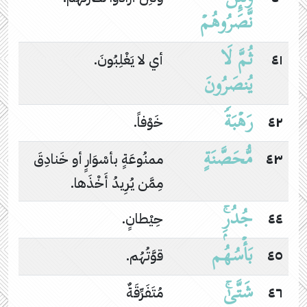
نَّصَرُوهُمۡ
ثُمَّ لَا
٤١
أي لا يَغْلِبُونَ.
یُنصَرُونَ
رَهۡبَةࣰ
٤٢
خَوْفاً.
مُّحَصَّنَةٍ
٤٣
ممنُوعَةٍ بأسْوَارٍ أو خَنادِقَ
مِمَّن يُرِيدُ أَخْذَها.
جُدُرِۭۚ
٤٤
حِيْطانٍ.
بَأۡسُهُم
٤٥
قوَّتُهُم.
شَتَّىٰۚ
٤٦
مُتَفَرِّقَةٌ