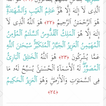
ٱلَّذِی لَاۤ إِلَـٰهَ إِلَّا هُوَۖ
عَـٰلِمُ ٱلۡغَیۡبِ وَٱلشَّهَـٰدَةِۖ
هُوَ ٱلرَّحۡمَـٰنُ ٱلرَّحِیمُ
هُوَ ٱللَّهُ ٱلَّذِی لَاۤ
﴿٢٢﴾
إِلَـٰهَ إِلَّا هُوَ
ٱلۡمَلِكُ
ٱلۡقُدُّوسُ
ٱلسَّلَـٰمُ
ٱلۡمُؤۡمِنُ
ٱلۡمُهَیۡمِنُ
ٱلۡعَزِیزُ
ٱلۡجَبَّارُ
ٱلۡمُتَكَبِّرُۚ
سُبۡحَـٰنَ ٱللَّهِ
عَمَّا یُشۡرِكُونَ
هُوَ ٱللَّهُ
ٱلۡخَـٰلِقُ
ٱلۡبَارِئُ
﴿٢٣﴾
ٱلۡمُصَوِّرُۖ
لَهُ ٱلۡأَسۡمَاۤءُ ٱلۡحُسۡنَىٰۚ یُسَبِّحُ لَهُۥ مَا
فِی ٱلسَّمَـٰوَ ٰ⁠تِ وَٱلۡأَرۡضِۖ وَهُوَ
ٱلۡعَزِیزُ
ٱلۡحَكِیمُ
﴿٢٤﴾