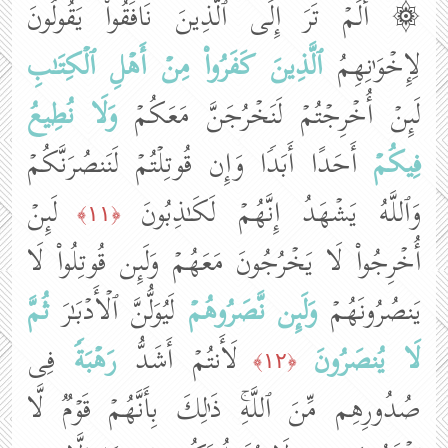
۞ أَلَمۡ تَرَ إِلَى ٱلَّذِینَ نَافَقُوا۟ یَقُولُونَ
لِإِخۡوَ ٰ⁠نِهِمُ
ٱلَّذِینَ كَفَرُوا۟ مِنۡ أَهۡلِ ٱلۡكِتَـٰبِ
لَىِٕنۡ أُخۡرِجۡتُمۡ لَنَخۡرُجَنَّ مَعَكُمۡ
وَلَا نُطِیعُ
فِیكُمۡ
أَحَدًا أَبَدࣰا وَإِن قُوتِلۡتُمۡ لَنَنصُرَنَّكُمۡ
وَٱللَّهُ یَشۡهَدُ إِنَّهُمۡ لَكَـٰذِبُونَ
لَىِٕنۡ
﴿١١﴾
أُخۡرِجُوا۟ لَا یَخۡرُجُونَ مَعَهُمۡ وَلَىِٕن قُوتِلُوا۟ لَا
یَنصُرُونَهُمۡ
وَلَىِٕن نَّصَرُوهُمۡ
لَیُوَلُّنَّ ٱلۡأَدۡبَـٰرَ
ثُمَّ
لَا یُنصَرُونَ
لَأَنتُمۡ أَشَدُّ
رَهۡبَةࣰ
فِی
﴿١٢﴾
صُدُورِهِم مِّنَ ٱللَّهِۚ ذَ ٰ⁠لِكَ بِأَنَّهُمۡ قَوۡمࣱ لَّا