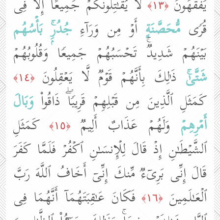
یَفۡقَهُونَ
لَا یُقَـٰتِلُونَكُمۡ جَمِیعًا إِلَّا فِی
﴿١٣﴾
قُرࣰى
مُّحَصَّنَةٍ
أَوۡ مِن وَرَاۤءِ
جُدُرِۭۚ
بَأۡسُهُم
بَیۡنَهُمۡ شَدِیدࣱۚ تَحۡسَبُهُمۡ جَمِیعࣰا وَقُلُوبُهُمۡ
شَتَّىٰۚ
ذَ ٰ⁠لِكَ بِأَنَّهُمۡ قَوۡمࣱ لَّا یَعۡقِلُونَ
﴿١٤﴾
كَمَثَلِ ٱلَّذِینَ مِن قَبۡلِهِمۡ قَرِیبࣰاۖ ذَاقُوا۟
وَبَالَ
أَمۡرِهِمۡ
وَلَهُمۡ عَذَابٌ أَلِیمࣱ
كَمَثَلِ
﴿١٥﴾
ٱلشَّیۡطَـٰنِ إِذۡ قَالَ لِلۡإِنسَـٰنِ ٱكۡفُرۡ فَلَمَّا كَفَرَ
قَالَ إِنِّی بَرِیۤءࣱ مِّنكَ إِنِّیۤ أَخَافُ ٱللَّهَ رَبَّ
ٱلۡعَـٰلَمِینَ
فَكَانَ عَـٰقِبَتَهُمَاۤ أَنَّهُمَا فِی
﴿١٦﴾