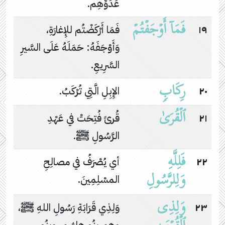
عَدُوِّهِم.
فَمَاۤ أَوۡجَفۡتُمۡ
١٩
فَمَا أَرْكَضْتُم للإِغارَةِ،
وَأَوْجَفَهُ: حَمَلَهُ عَلَى السَّيرِ
السَّرِيعِ.
رِكَابࣲ
٢٠
الإِبِلِ الَّتِي تُرْكَبُ.
ٱلۡقُرَىٰ
٢١
قُرىً فُتِحَتْ في عَهْدِ
الرَّسُولِ ﷺ.
فَلِلَّهِ
٢٢
أي يُصْرَفُ في مصالِحِ
وَلِلرَّسُولِ
المسْلِمِينَ.
وَلِذِی
٢٣
وَلِذِي قَرَابَةِ رَسُولِ اللهِ ﷺ،