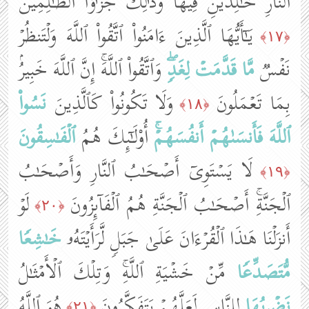
ٱلنَّارِ خَـٰلِدَیۡنِ فِیهَاۚ وَذَ ٰ⁠لِكَ جَزَ ٰ⁠ۤؤُا۟ ٱلظَّـٰلِمِینَ
یَـٰۤأَیُّهَا ٱلَّذِینَ ءَامَنُوا۟ ٱتَّقُوا۟ ٱللَّهَ وَلۡتَنظُرۡ
﴿١٧﴾
نَفۡسࣱ
مَّا قَدَّمَتۡ
لِغَدࣲۖ
وَٱتَّقُوا۟ ٱللَّهَۚ إِنَّ ٱللَّهَ خَبِیرُۢ
بِمَا تَعۡمَلُونَ
وَلَا تَكُونُوا۟ كَٱلَّذِینَ
نَسُوا۟
﴿١٨﴾
ٱللَّهَ
فَأَنسَىٰهُمۡ أَنفُسَهُمۡۚ
أُو۟لَـٰۤىِٕكَ هُمُ
ٱلۡفَـٰسِقُونَ
لَا یَسۡتَوِیۤ أَصۡحَـٰبُ ٱلنَّارِ وَأَصۡحَـٰبُ
﴿١٩﴾
ٱلۡجَنَّةِۚ أَصۡحَـٰبُ ٱلۡجَنَّةِ هُمُ ٱلۡفَاۤىِٕزُونَ
لَوۡ
﴿٢٠﴾
أَنزَلۡنَا هَـٰذَا ٱلۡقُرۡءَانَ عَلَىٰ جَبَلࣲ لَّرَأَیۡتَهُۥ
خَـٰشِعࣰا
مُّتَصَدِّعࣰا
مِّنۡ خَشۡیَةِ ٱللَّهِۚ وَتِلۡكَ ٱلۡأَمۡثَـٰلُ
نَضۡرِبُهَا
لِلنَّاسِ لَعَلَّهُمۡ یَتَفَكَّرُونَ
هُوَ ٱللَّهُ
﴿٢١﴾