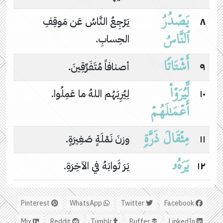
يَصۡدُرُ
٨
يَرْجِعُ النَّاسُ عَن مَوقِفِ
ٱلنَّاسُ
الحِسابِ.
أَشۡتَاتࣰا
٩
أصنافاً مُتَفَرِّقِينَ.
لِّیُرَوۡا۟
١٠
لِيُرِيَهُم اللهُ ما عَمِلُوا.
أَعۡمَـٰلَهُمۡ
مِثۡقَالَ ذَرَّةࣲ
١١
وزنَ نَمْلَةٍ صَغِيرَةٍ.
یَرَهُۥ
١٢
يَرَ ثَوابَهُ في الآخِرَةِ.
Pinterest
WhatsApp
Twitter
Facebook
Mix
Reddit
Tumblr
Buffer
LinkedIn