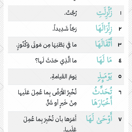
زُلۡزِلَتِ
١
رُجَّتْ.
زِلۡزَالَهَا
٢
رَجّاً شَدِيداً.
أَثۡقَالَهَا
٣
ما في بَطْنِهَا مِن مَوتَى وَكُنُوزٍ.
مَا لَهَا
٤
ما الَّذِي حَدَثَ لَها؟
یَوۡمَىِٕذࣲ
٥
يَومَ القيامةِ.
تُحَدِّثُ
٦
تُخْبِرُ الأَرْضُ بِما عُمِلَ عَلَيها
أَخۡبَارَهَا
مِنْ خَيرٍ أو شَرٍّ.
أَوۡحَىٰ لَهَا
٧
أَمَرَها بأن تُخْبِرَ بِما عُمِلَ
عَلَيها.