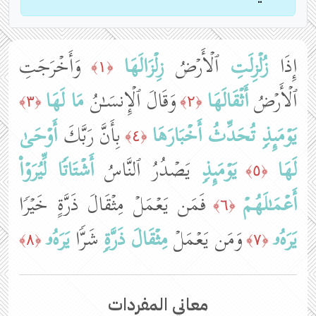
إِذَا
زُلۡزِلَتِ
ٱلۡأَرۡضُ
زِلۡزَالَهَا
وَأَخۡرَجَتِ
﴿١﴾
ٱلۡأَرۡضُ
أَثۡقَالَهَا
وَقَالَ ٱلۡإِنسَـٰنُ
مَا لَهَا
﴿٣﴾
﴿٢﴾
یَوۡمَىِٕذࣲ
تُحَدِّثُ أَخۡبَارَهَا
بِأَنَّ رَبَّكَ
أَوۡحَىٰ
﴿٤﴾
لَهَا
یَوۡمَىِٕذࣲ
یَصۡدُرُ ٱلنَّاسُ
أَشۡتَاتࣰا
لِّیُرَوۡا۟
﴿٥﴾
أَعۡمَـٰلَهُمۡ
فَمَن یَعۡمَلۡ مِثۡقَالَ ذَرَّةٍ خَیۡرࣰا
﴿٦﴾
یَرَهُۥ
وَمَن یَعۡمَلۡ
مِثۡقَالَ ذَرَّةࣲ
شَرࣰّا
یَرَهُۥ
﴿٨﴾
﴿٧﴾
معاني المفردات