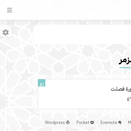
زمر
٤١
رة فصلت
Wordpress
Pocket
Evernote