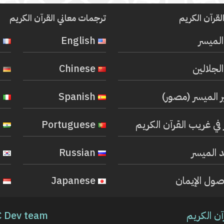
لقرآن الكريم
ترجمات معاني القرآن الكريم
المیسر
English
French
لجلالين
Chinese
German
ر الميسر (مصور)
Spanish
Italian
في غريب القرآن الكريم
Portuguese
Hindi
 الميسر
Russian
Korean
صول الإيمان
Japanese
Indonesian
آن الكريم
 Dev team