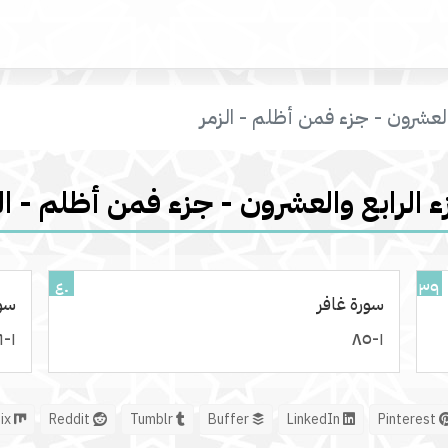
والعشرون - جزء فمن أظلم - الزمر
ء الرابع والعشرون - جزء فمن أظلم - ال
٤٠
٣٩
سورة غافر
سو
١-٤٦
١-٨٥
Mix
Reddit
Tumblr
Buffer
LinkedIn
Pinterest