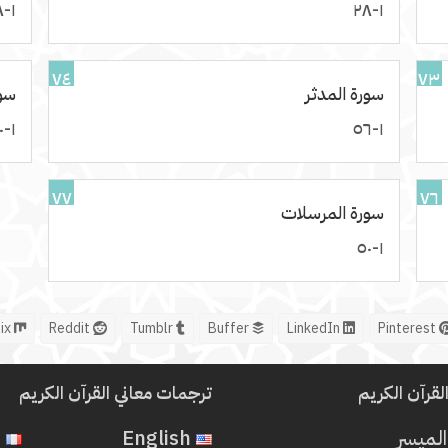
١-٢٨
١-٢٨
٧٤
٧٣
سورة المدثر
سور
١-٤٠
١-٥٦
٧٧
٧٦
سورة المرسلات
١-٥٠
Mix
Reddit
Tumblr
Buffer
LinkedIn
Pinterest
لقرآن الكريم
ترجمات معاني القرآن الكريم
المیسر
English
French