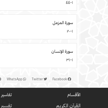
١-٤٤
سورة المزمل
١-٢٠
سورة الإنسان
١-٣١
WhatsApp
Twitter
Facebook
الأقسام
تفاسير ا
القرآن الكريم
تفسير 