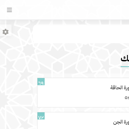
لك
٦٩
ة الحاقة
٧٢
ة الجن