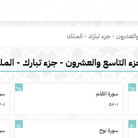
والعشرون - جزء تبارك - المـلك
زء التاسع والعشرون - جزء تبارك - المـ
٦٨
٦٧
سورة القلم
سور
١-٥٢
١-٥٢
٧١
٧٠
سورة نوح
سور