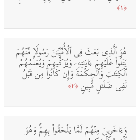
﴿١﴾
هُوَ ٱلَّذِی بَعَثَ فِی ٱلۡأُمِّیِّـۧنَ رَسُولࣰا مِّنۡهُمۡ
یَتۡلُوا۟ عَلَیۡهِمۡ ءَایَـٰتِهِۦ وَیُزَكِّیهِمۡ وَیُعَلِّمُهُمُ
ٱلۡكِتَـٰبَ وَٱلۡحِكۡمَةَ وَإِن كَانُوا۟ مِن قَبۡلُ
لَفِی ضَلَـٰلࣲ مُّبِینࣲ
﴿٢﴾
وَءَاخَرِینَ مِنۡهُمۡ لَمَّا یَلۡحَقُوا۟ بِهِمۡۚ وَهُوَ