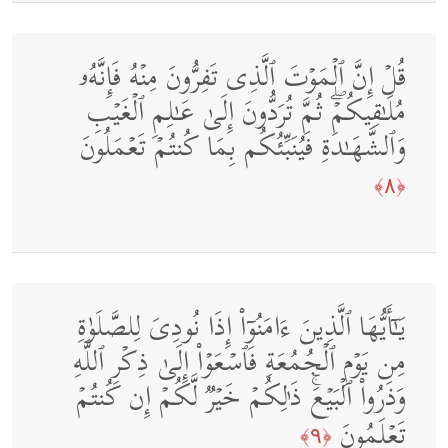
قُلۡ إِنَّ ٱلۡمَوۡتَ ٱلَّذِی تَفِرُّونَ مِنۡهُ فَإِنَّهُۥ
مُلَـٰقِیكُمۡۖ ثُمَّ تُرَدُّونَ إِلَىٰ عَـٰلِمِ ٱلۡغَیۡبِ
وَٱلشَّهَـٰدَةِ فَیُنَبِّئُكُم بِمَا كُنتُمۡ تَعۡمَلُونَ
﴿٨﴾
یَـٰۤأَیُّهَا ٱلَّذِینَ ءَامَنُوۤا۟ إِذَا نُودِیَ لِلصَّلَوٰةِ
مِن یَوۡمِ ٱلۡجُمُعَةِ فَٱسۡعَوۡا۟ إِلَىٰ ذِكۡرِ ٱللَّهِ
وَذَرُوا۟ ٱلۡبَیۡعَۚ ذَ ٰ⁠لِكُمۡ خَیۡرࣱ لَّكُمۡ إِن كُنتُمۡ
تَعۡلَمُونَ
﴿٩﴾