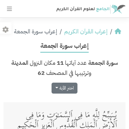
إعراب القرآن الكريم
إعراب سورة الجمعة
إعراب سورة الجمعة
سورة الجمعة
عدد آياتها
11
مكان النزول
المدينة
وترتيبها في المصحف
62
اختر الآية
یُسَبِّحُ لِلَّهِ مَا فِی ٱلسَّمَـٰوَ ٰ⁠تِ وَمَا فِی
ٱلۡأَرۡضِ ٱلۡمَلِكِ ٱلۡقُدُّوسِ ٱلۡعَزِیزِ ٱلۡحَكِیمِ