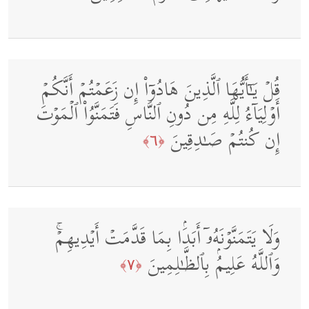
قُلۡ یَـٰۤأَیُّهَا ٱلَّذِینَ هَادُوۤا۟ إِن زَعَمۡتُمۡ أَنَّكُمۡ
أَوۡلِیَاۤءُ لِلَّهِ مِن دُونِ ٱلنَّاسِ فَتَمَنَّوُا۟ ٱلۡمَوۡتَ
إِن كُنتُمۡ صَـٰدِقِینَ
﴿٦﴾
وَلَا یَتَمَنَّوۡنَهُۥۤ أَبَدَۢا بِمَا قَدَّمَتۡ أَیۡدِیهِمۡۚ
وَٱللَّهُ عَلِیمُۢ بِٱلظَّـٰلِمِینَ
﴿٧﴾