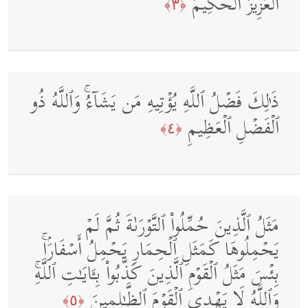
ٱلۡعَزِیزُ ٱلۡحَكِیمُ
﴿٣﴾
ذَ ٰ⁠لِكَ فَضۡلُ ٱللَّهِ یُؤۡتِیهِ مَن یَشَاۤءُۚ وَٱللَّهُ ذُو
ٱلۡفَضۡلِ ٱلۡعَظِیمِ
﴿٤﴾
مَثَلُ ٱلَّذِینَ حُمِّلُوا۟ ٱلتَّوۡرَىٰةَ ثُمَّ لَمۡ
یَحۡمِلُوهَا كَمَثَلِ ٱلۡحِمَارِ یَحۡمِلُ أَسۡفَارَۢاۚ
بِئۡسَ مَثَلُ ٱلۡقَوۡمِ ٱلَّذِینَ كَذَّبُوا۟ بِـَٔایَـٰتِ ٱللَّهِۚ
وَٱللَّهُ لَا یَهۡدِی ٱلۡقَوۡمَ ٱلظَّـٰلِمِینَ
﴿٥﴾