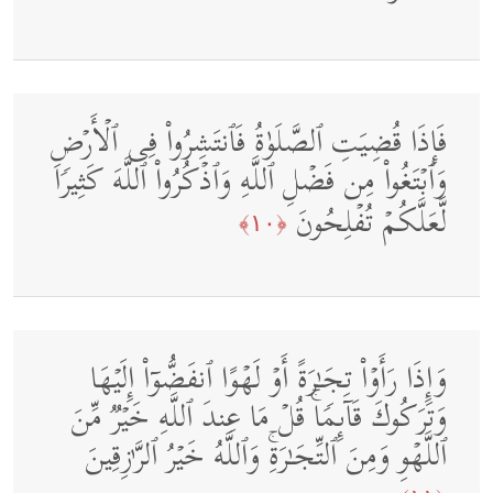
فَإِذَا قُضِیَتِ ٱلصَّلَوٰةُ فَٱنتَشِرُوا۟ فِی ٱلۡأَرۡضِ
وَٱبۡتَغُوا۟ مِن فَضۡلِ ٱللَّهِ وَٱذۡكُرُوا۟ ٱللَّهَ كَثِیرࣰا
لَّعَلَّكُمۡ تُفۡلِحُونَ
﴿١٠﴾
وَإِذَا رَأَوۡا۟ تِجَـٰرَةً أَوۡ لَهۡوًا ٱنفَضُّوۤا۟ إِلَیۡهَا
وَتَرَكُوكَ قَاۤىِٕمࣰاۚ قُلۡ مَا عِندَ ٱللَّهِ خَیۡرࣱ مِّنَ
ٱللَّهۡوِ وَمِنَ ٱلتِّجَـٰرَةِۚ وَٱللَّهُ خَیۡرُ ٱلرَّ ٰ⁠زِقِینَ