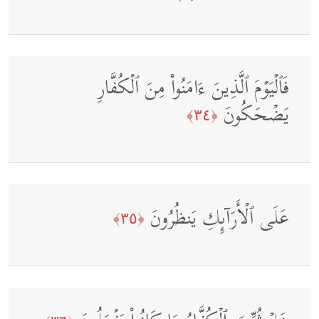
فَٱلۡیَوۡمَ ٱلَّذِینَ ءَامَنُوا۟ مِنَ ٱلۡكُفَّارِ
یَضۡحَكُونَ
﴿٣٤﴾
عَلَى ٱلۡأَرَاۤىِٕكِ یَنظُرُونَ
﴿٣٥﴾