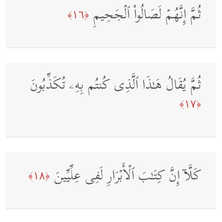
ثُمَّ إِنَّهُمۡ لَصَالُوا۟ ٱلۡجَحِیمِ
﴿١٦﴾
ثُمَّ یُقَالُ هَـٰذَا ٱلَّذِی كُنتُم بِهِۦ تُكَذِّبُونَ
﴿١٧﴾
كَلَّاۤ إِنَّ كِتَـٰبَ ٱلۡأَبۡرَارِ لَفِی عِلِّیِّینَ
﴿١٨﴾