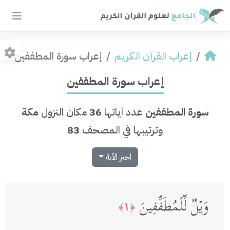
إعراب القرآن الكريم
إعراب سورة المطففين
إعراب سورة المطففين
سورة المطففين
عدد آياتها
36
مكان النزول
مكة
وترتيبها في المصحف
83
اختر الآية
وَیۡلࣱ لِّلۡمُطَفِّفِینَ
﴿١﴾