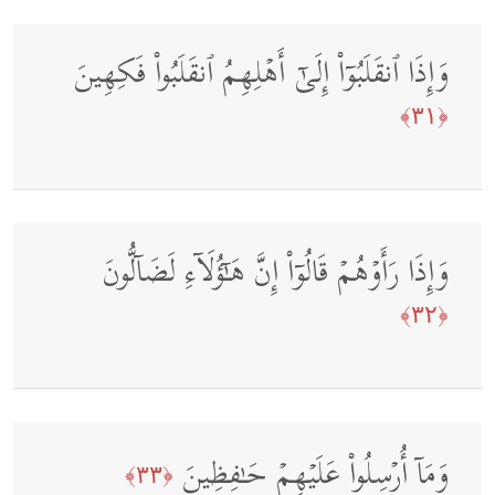
وَإِذَا ٱنقَلَبُوۤا۟ إِلَىٰۤ أَهۡلِهِمُ ٱنقَلَبُوا۟ فَكِهِینَ
﴿٣١﴾
وَإِذَا رَأَوۡهُمۡ قَالُوۤا۟ إِنَّ هَـٰۤؤُلَاۤءِ لَضَاۤلُّونَ
﴿٣٢﴾
وَمَاۤ أُرۡسِلُوا۟ عَلَیۡهِمۡ حَـٰفِظِینَ
﴿٣٣﴾