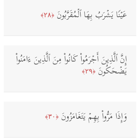
عَیۡنࣰا یَشۡرَبُ بِهَا ٱلۡمُقَرَّبُونَ
﴿٢٨﴾
إِنَّ ٱلَّذِینَ أَجۡرَمُوا۟ كَانُوا۟ مِنَ ٱلَّذِینَ ءَامَنُوا۟
یَضۡحَكُونَ
﴿٢٩﴾
وَإِذَا مَرُّوا۟ بِهِمۡ یَتَغَامَزُونَ
﴿٣٠﴾