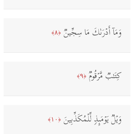
وَمَاۤ أَدۡرَىٰكَ مَا سِجِّینࣱ
﴿٨﴾
كِتَـٰبࣱ مَّرۡقُومࣱ
﴿٩﴾
وَیۡلࣱ یَوۡمَىِٕذࣲ لِّلۡمُكَذِّبِینَ
﴿١٠﴾