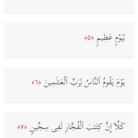
لِیَوۡمٍ عَظِیمࣲ
﴿٥﴾
یَوۡمَ یَقُومُ ٱلنَّاسُ لِرَبِّ ٱلۡعَـٰلَمِینَ
﴿٦﴾
كَلَّاۤ إِنَّ كِتَـٰبَ ٱلۡفُجَّارِ لَفِی سِجِّینࣲ
﴿٧﴾