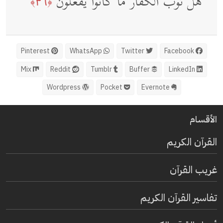
هَلۡ ثُوِّبَ ٱلۡكُفَّارُ مَا كَانُوا۟ یَفۡعَلُونَ
﴿٣٦﴾
Pinterest
WhatsApp
Twitter
Facebook
Mix
Reddit
Tumblr
Buffer
LinkedIn
Wordpress
Pocket
Evernote
الأقسام
القرآن الكريم
غريب القرآن
تفاسير القرآن الكريم