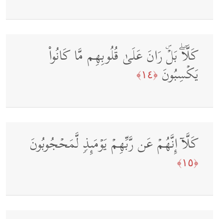
كَلَّاۖ بَلۡۜ رَانَ عَلَىٰ قُلُوبِهِم مَّا كَانُوا۟
یَكۡسِبُونَ
﴿١٤﴾
كَلَّاۤ إِنَّهُمۡ عَن رَّبِّهِمۡ یَوۡمَىِٕذࣲ لَّمَحۡجُوبُونَ
﴿١٥﴾