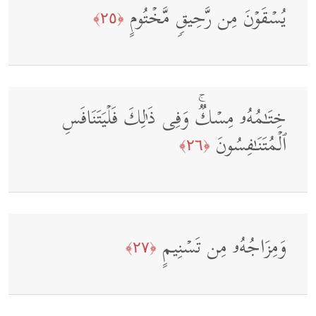
یُسۡقَوۡنَ مِن رَّحِیقࣲ مَّخۡتُومٍ
﴿٢٥﴾
خِتَـٰمُهُۥ مِسۡكࣱۚ وَفِی ذَ ٰ⁠لِكَ فَلۡیَتَنَافَسِ
ٱلۡمُتَنَـٰفِسُونَ
﴿٢٦﴾
وَمِزَاجُهُۥ مِن تَسۡنِیمٍ
﴿٢٧﴾