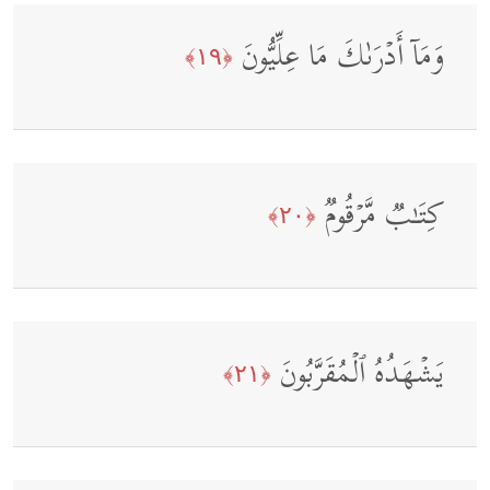
وَمَاۤ أَدۡرَىٰكَ مَا عِلِّیُّونَ
﴿١٩﴾
كِتَـٰبࣱ مَّرۡقُومࣱ
﴿٢٠﴾
یَشۡهَدُهُ ٱلۡمُقَرَّبُونَ
﴿٢١﴾