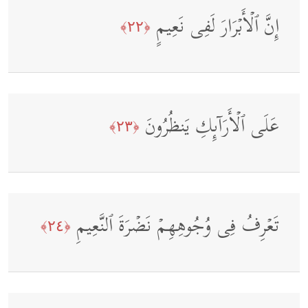
إِنَّ ٱلۡأَبۡرَارَ لَفِی نَعِیمٍ
﴿٢٢﴾
عَلَى ٱلۡأَرَاۤىِٕكِ یَنظُرُونَ
﴿٢٣﴾
تَعۡرِفُ فِی وُجُوهِهِمۡ نَضۡرَةَ ٱلنَّعِیمِ
﴿٢٤﴾