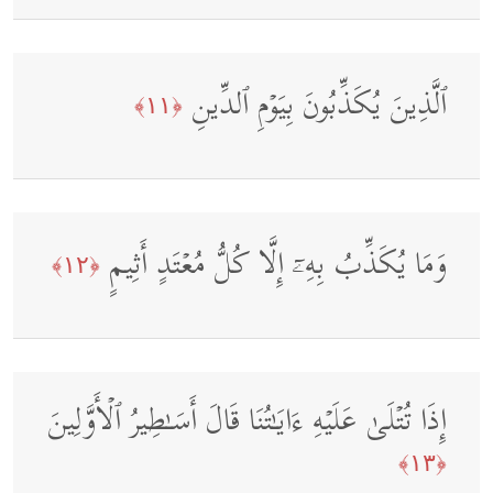
ٱلَّذِینَ یُكَذِّبُونَ بِیَوۡمِ ٱلدِّینِ
﴿١١﴾
وَمَا یُكَذِّبُ بِهِۦۤ إِلَّا كُلُّ مُعۡتَدٍ أَثِیمٍ
﴿١٢﴾
إِذَا تُتۡلَىٰ عَلَیۡهِ ءَایَـٰتُنَا قَالَ أَسَـٰطِیرُ ٱلۡأَوَّلِینَ
﴿١٣﴾