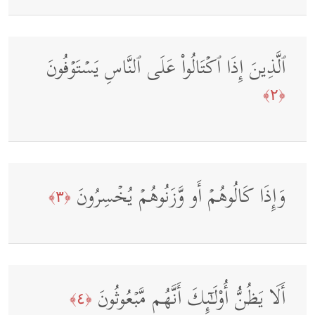
ٱلَّذِینَ إِذَا ٱكۡتَالُوا۟ عَلَى ٱلنَّاسِ یَسۡتَوۡفُونَ
﴿٢﴾
وَإِذَا كَالُوهُمۡ أَو وَّزَنُوهُمۡ یُخۡسِرُونَ
﴿٣﴾
أَلَا یَظُنُّ أُو۟لَـٰۤىِٕكَ أَنَّهُم مَّبۡعُوثُونَ
﴿٤﴾