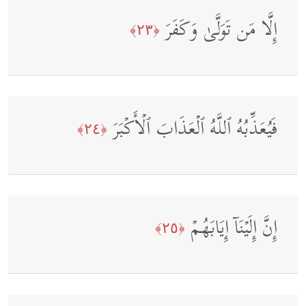
إِلَّا مَن تَوَلَّىٰ وَكَفَرَ
﴿٢٣﴾
فَیُعَذِّبُهُ ٱللَّهُ ٱلۡعَذَابَ ٱلۡأَكۡبَرَ
﴿٢٤﴾
إِنَّ إِلَیۡنَاۤ إِیَابَهُمۡ
﴿٢٥﴾