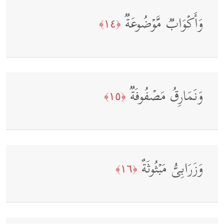
وَأَكۡوَابࣱ مَّوۡضُوعَةࣱ
﴿١٤﴾
وَنَمَارِقُ مَصۡفُوفَةࣱ
﴿١٥﴾
وَزَرَابِیُّ مَبۡثُوثَةٌ
﴿١٦﴾