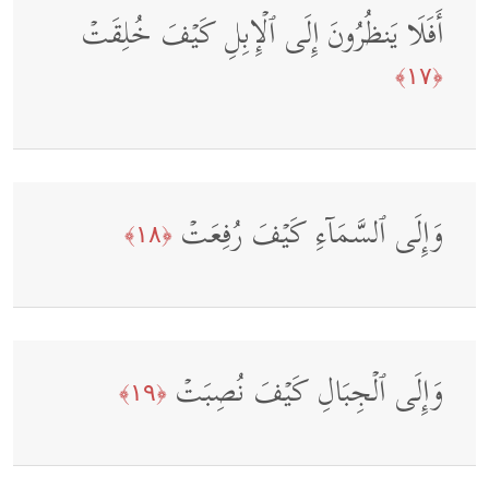
أَفَلَا یَنظُرُونَ إِلَى ٱلۡإِبِلِ كَیۡفَ خُلِقَتۡ
﴿١٧﴾
وَإِلَى ٱلسَّمَاۤءِ كَیۡفَ رُفِعَتۡ
﴿١٨﴾
وَإِلَى ٱلۡجِبَالِ كَیۡفَ نُصِبَتۡ
﴿١٩﴾