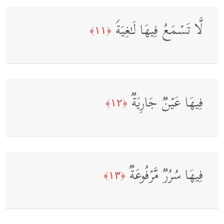
لَّا تَسۡمَعُ فِیهَا لَـٰغِیَةࣰ
﴿١١﴾
فِیهَا عَیۡنࣱ جَارِیَةࣱ
﴿١٢﴾
فِیهَا سُرُرࣱ مَّرۡفُوعَةࣱ
﴿١٣﴾