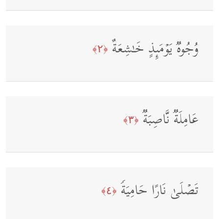
وُجُوهࣱ یَوۡمَىِٕذٍ خَـٰشِعَةٌ
﴿٢﴾
عَامِلَةࣱ نَّاصِبَةࣱ
﴿٣﴾
تَصۡلَىٰ نَارًا حَامِیَةࣰ
﴿٤﴾