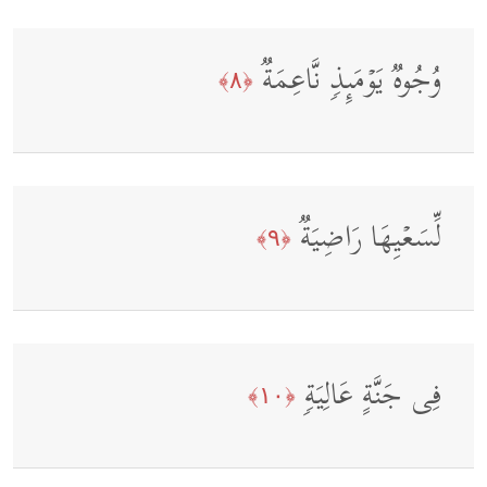
وُجُوهࣱ یَوۡمَىِٕذࣲ نَّاعِمَةࣱ
﴿٨﴾
لِّسَعۡیِهَا رَاضِیَةࣱ
﴿٩﴾
فِی جَنَّةٍ عَالِیَةࣲ
﴿١٠﴾