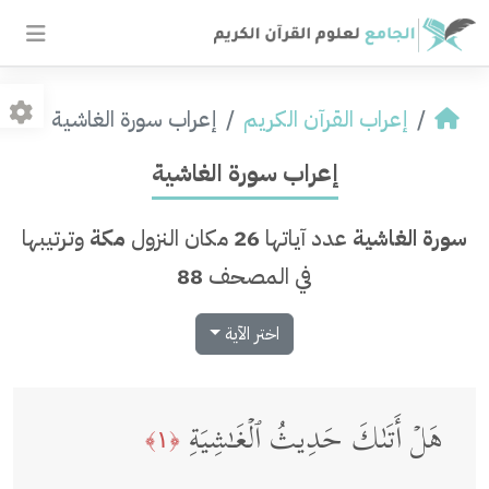
إعراب القرآن الكريم
إعراب سورة الغاشية
إعراب سورة الغاشية
سورة الغاشية
عدد آياتها
26
مكان النزول
مكة
وترتيبها
في المصحف
88
اختر الآية
هَلۡ أَتَىٰكَ حَدِیثُ ٱلۡغَـٰشِیَةِ
﴿١﴾