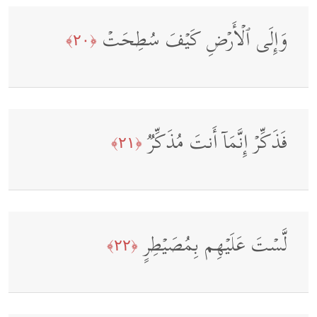
وَإِلَى ٱلۡأَرۡضِ كَیۡفَ سُطِحَتۡ
﴿٢٠﴾
فَذَكِّرۡ إِنَّمَاۤ أَنتَ مُذَكِّرࣱ
﴿٢١﴾
لَّسۡتَ عَلَیۡهِم بِمُصَیۡطِرٍ
﴿٢٢﴾