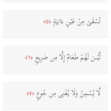
تُسۡقَىٰ مِنۡ عَیۡنٍ ءَانِیَةࣲ
﴿٥﴾
لَّیۡسَ لَهُمۡ طَعَامٌ إِلَّا مِن ضَرِیعࣲ
﴿٦﴾
لَّا یُسۡمِنُ وَلَا یُغۡنِی مِن جُوعࣲ
﴿٧﴾