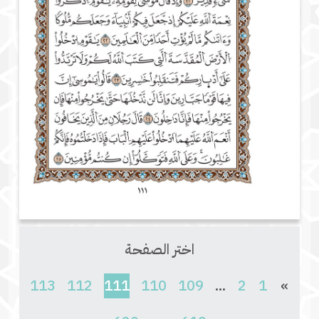
اختر الصفحة
(current)
113
112
111
110
109
...
2
1
»