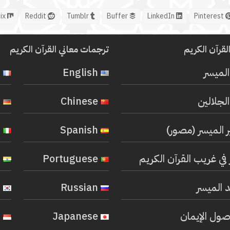
Mix
Reddit
Tumblr
Buffer
LinkedIn
Pinterest
لقرآن الكريم
ترجمات معاني القرآن الكريم
المیسر
English
French
لجلالين
Chinese
German
ر الميسر (مصور)
Spanish
Italian
في غريب القرآن الكريم
Portuguese
Hindi
 الميسر
Russian
Korean
صول الإيمان
Japanese
Indonesian