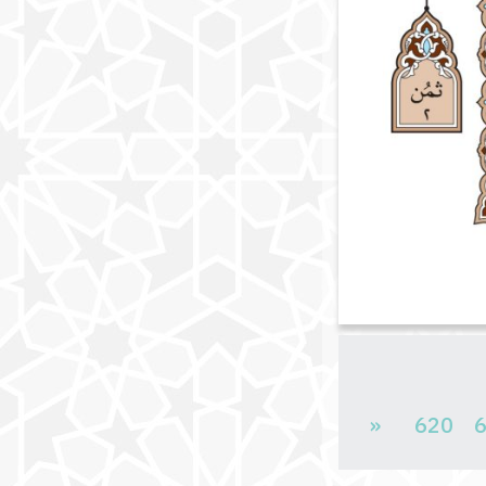
«
620