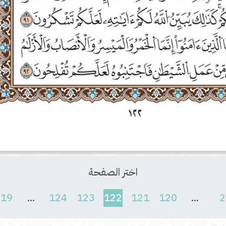
اختر الصفحة
(current)
619
...
124
123
122
121
120
...
2