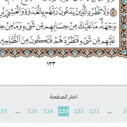
اختر الصفحة
(current)
619
...
135
134
133
132
131
...
2