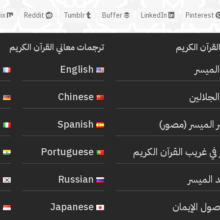
Mix
Reddit
Tumblr
Buffer
LinkedIn
Pinterest
لقرآن الكريم
ترجمات معاني القرآن الكريم
المیسر
English
French
لجلالين
Chinese
German
ر الميسر (مصور)
Spanish
Italian
في غريب القرآن الكريم
Portuguese
Hindi
 الميسر
Russian
Korean
صول الإيمان
Japanese
Indonesian