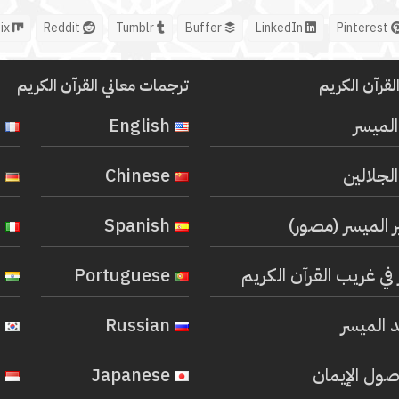
Mix
Reddit
Tumblr
Buffer
LinkedIn
Pinterest
لقرآن الكريم
ترجمات معاني القرآن الكريم
المیسر
English
French
لجلالين
Chinese
German
ر الميسر (مصور)
Spanish
Italian
في غريب القرآن الكريم
Portuguese
Hindi
 الميسر
Russian
Korean
صول الإيمان
Japanese
Indonesian