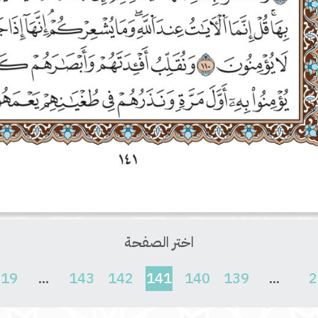
اختر الصفحة
(current)
619
...
143
142
141
140
139
...
2