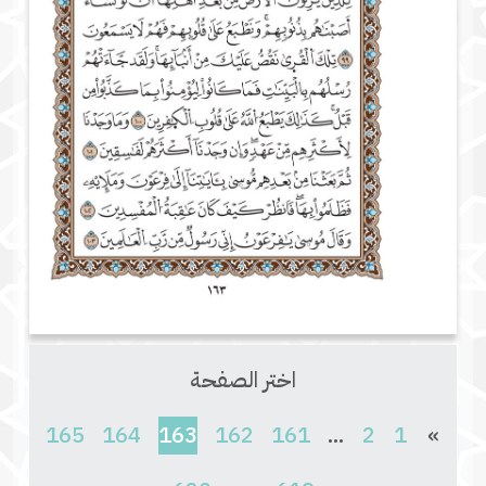
اختر الصفحة
(current)
165
164
163
162
161
...
2
1
»