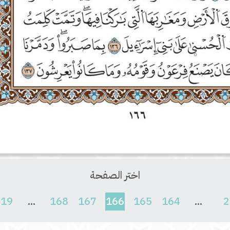
اختر الصفحة
(current)
619
...
168
167
166
165
164
...
2