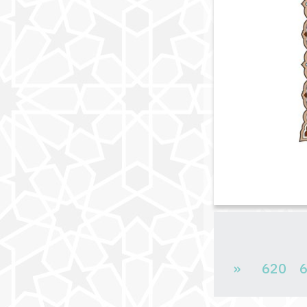
«
620