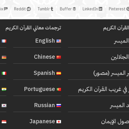
Mix
Reddit
Tumblr
Buffer
LinkedIn
Pinterest
لقرآن الكريم
ترجمات معاني القرآن الكريم
المیسر
English
French
لجلالين
Chinese
German
ر الميسر (مصور)
Spanish
Italian
في غريب القرآن الكريم
Portuguese
Hindi
 الميسر
Russian
Korean
صول الإيمان
Japanese
Indonesian