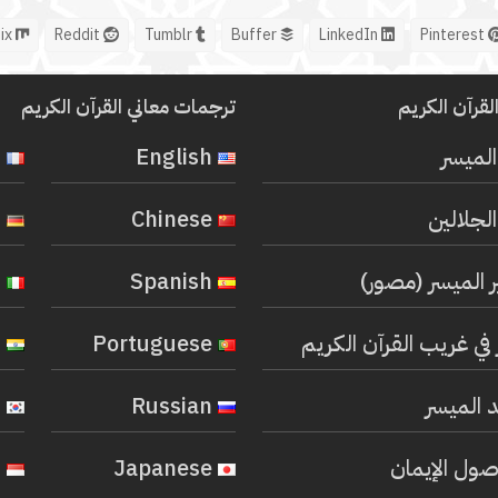
Mix
Reddit
Tumblr
Buffer
LinkedIn
Pinterest
لقرآن الكريم
ترجمات معاني القرآن الكريم
المیسر
English
French
لجلالين
Chinese
German
ر الميسر (مصور)
Spanish
Italian
في غريب القرآن الكريم
Portuguese
Hindi
 الميسر
Russian
Korean
صول الإيمان
Japanese
Indonesian