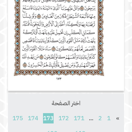
اختر الصفحة
(current)
175
174
173
172
171
...
2
1
»