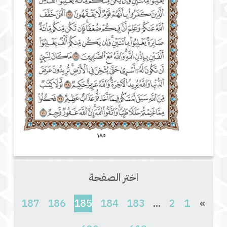
اختر الصفحة
(current)
187
186
185
184
183
...
2
1
»