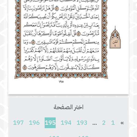
اختر الصفحة
(current)
197
196
195
194
193
...
2
1
»