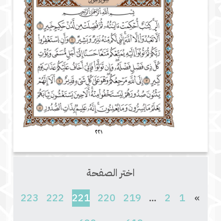
اختر الصفحة
(current)
223
222
221
220
219
...
2
1
»