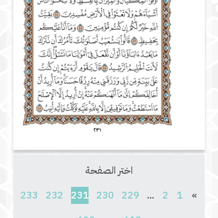
اختر الصفحة
(current)
233
232
231
230
229
...
2
1
»