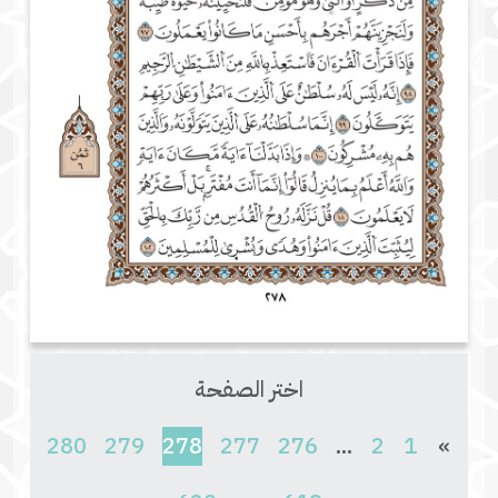
اختر الصفحة
(current)
280
279
278
277
276
...
2
1
»