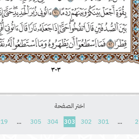
اختر الصفحة
(current)
619
...
305
304
303
302
301
...
2