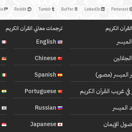
Mix
Reddit
Tumblr
Buffer
LinkedIn
Pinterest
لقرآن الكريم
ترجمات معاني القرآن الكريم
المیسر
English
French
لجلالين
Chinese
German
ر الميسر (مصور)
Spanish
Italian
في غريب القرآن الكريم
Portuguese
Hindi
 الميسر
Russian
Korean
صول الإيمان
Japanese
Indonesian