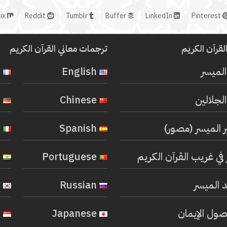
Mix
Reddit
Tumblr
Buffer
LinkedIn
Pinterest
لقرآن الكريم
ترجمات معاني القرآن الكريم
المیسر
English
French
لجلالين
Chinese
German
ر الميسر (مصور)
Spanish
Italian
في غريب القرآن الكريم
Portuguese
Hindi
 الميسر
Russian
Korean
صول الإيمان
Japanese
Indonesian