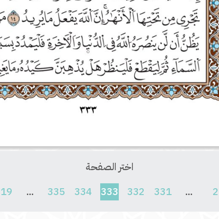
اختر الصفحة
(current)
619
...
335
334
333
332
331
...
2