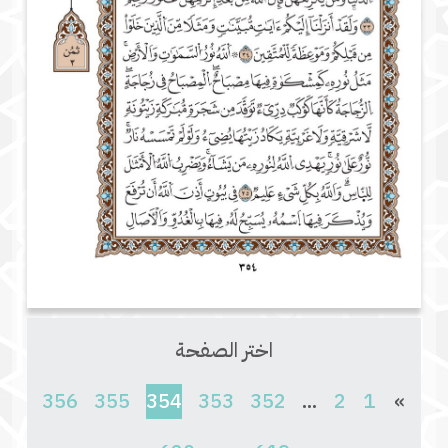
اختر الصفحة
(current)
356
355
354
353
352
...
2
1
»