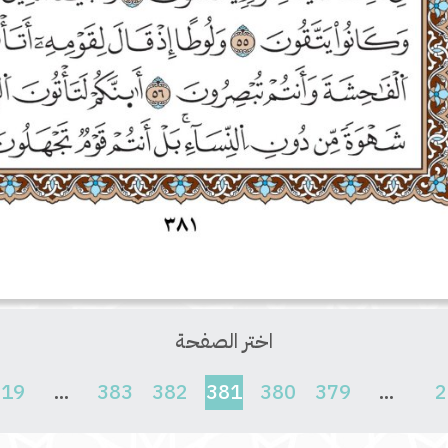
اختر الصفحة
(current)
619
...
383
382
381
380
379
...
2