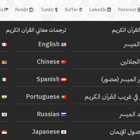
Mix
Reddit
Tumblr
Buffer
LinkedIn
Pinterest
لقرآن الكريم
ترجمات معاني القرآن الكريم
المیسر
English
French
لجلالين
Chinese
German
ر الميسر (مصور)
Spanish
Italian
في غريب القرآن الكريم
Portuguese
Hindi
 الميسر
Russian
Korean
صول الإيمان
Japanese
Indonesian