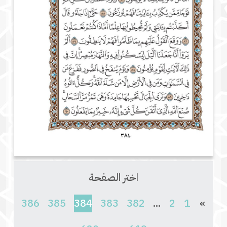
اختر الصفحة
(current)
386
385
384
383
382
...
2
1
»